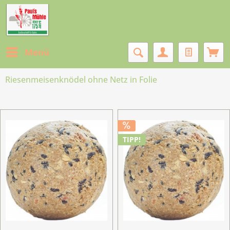
Menü
Riesenmeisenknödel ohne Netz in Folie
TIPP!