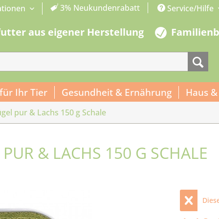
3% Neukundenrabatt
ationen
Service/Hilfe
futter aus eigener Herstellung
Familien
 für Ihr Tier
Gesundheit & Ernährung
Haus &
lügel pur & Lachs 150 g Schale
 PUR & LACHS 150 G SCHALE
Diese