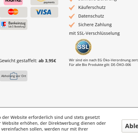
Käuferschutz
Datenschutz
Sichere Zahlung
mit SSL-Verschlüsselung
ewicht gestaffelt:
ab 3,95€
Wir sind ein nach EG Öko-Verordnung zertif
Für alle Bio Produkte gilt: DE-ÖKO-006
Abholung vor Ort
 der Website erforderlich sind und stets gesetzt
s Mühle | Inhaber: Christof Paul e.K. | Westring 2 | 45659 Reckli
r Website erhöhen, der Direktwerbung dienen oder
Abl
Fax: 02361 -28831 | E-Mail: info@pauls-muehle.de
vereinfachen sollen, werden nur mit Ihrer