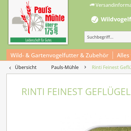
Versandinform
Wildvogel
Wild- & Gartenvogelfutter & Zubehör
Alles
Übersicht
Pauls-Mühle
Rinti Feinest Gef
RINTI FEINEST GEFLÜGEL