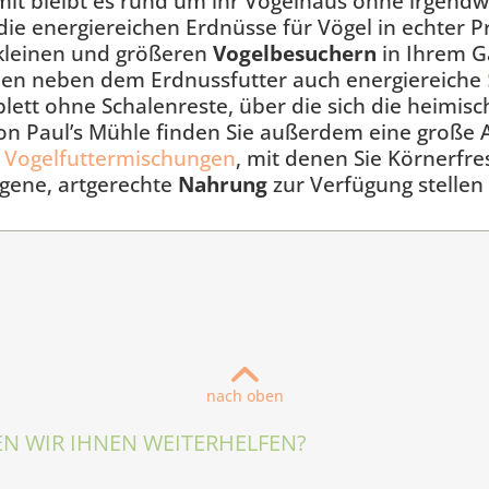
mit bleibt es rund um ihr Vogelhaus ohne irgend
die energiereichen Erdnüsse für Vögel in echter P
kleinen und größeren
Vogelbesuchern
in Ihrem G
hnen neben dem Erdnussfutter auch energiereiche
lett ohne Schalenreste, über die sich die heimis
on Paul’s Mühle finden Sie außerdem eine große 
n
Vogelfuttermischungen
, mit denen Sie Körnerfr
gene, artgerechte
Nahrung
zur Verfügung stellen
nach oben
N WIR IHNEN WEITERHELFEN?