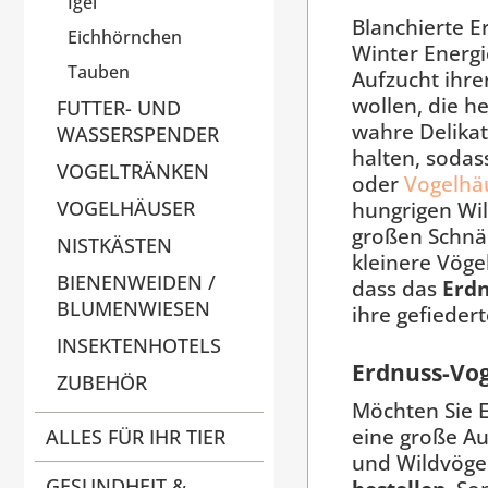
Igel
Blanchierte E
Eichhörnchen
Winter Energi
Tauben
Aufzucht ihre
wollen, die h
FUTTER- UND
wahre Delikat
WASSERSPENDER
halten, sodas
VOGELTRÄNKEN
oder
Vogelhä
hungrigen Wi
VOGELHÄUSER
großen Schnä
NISTKÄSTEN
kleinere Vöge
BIENENWEIDEN /
dass das
Erdn
BLUMENWIESEN
ihre gefieder
INSEKTENHOTELS
Erdnuss-Vog
ZUBEHÖR
Möchten Sie E
eine große Au
ALLES FÜR IHR TIER
und Wildvöge
GESUNDHEIT &