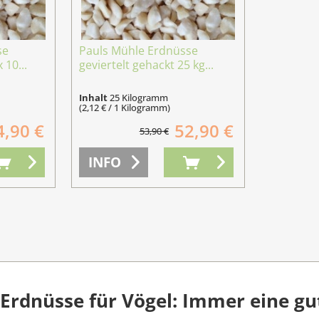
se
Pauls Mühle Erdnüsse
 10...
geviertelt gehackt 25 kg...
Inhalt
25 Kilogramm
(2,12 € / 1 Kilogramm)
4,90 €
52,90 €
53,90 €
INFO
Erdnüsse für Vögel: Immer eine g