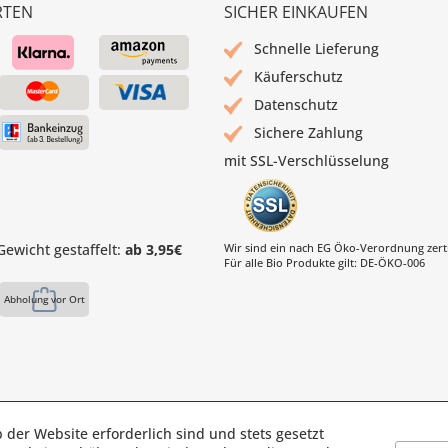
RTEN
SICHER EINKAUFEN
Schnelle Lieferung
Käuferschutz
Datenschutz
Sichere Zahlung
mit SSL-Verschlüsselung
ewicht gestaffelt:
ab 3,95€
Wir sind ein nach EG Öko-Verordnung zertif
Für alle Bio Produkte gilt: DE-ÖKO-006
Abholung vor Ort
 der Website erforderlich sind und stets gesetzt
s Mühle | Inhaber: Christof Paul e.K. | Westring 2 | 45659 Reckli