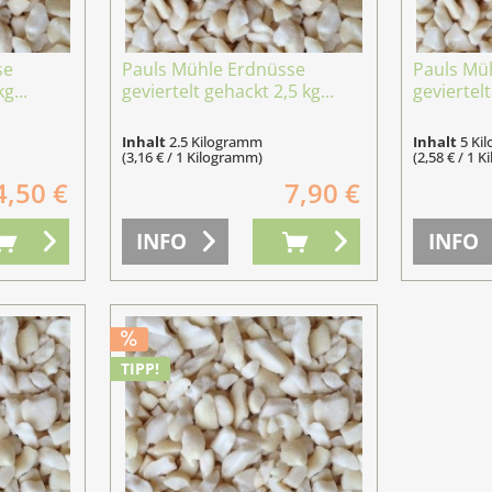
se
Pauls Mühle Erdnüsse
Pauls Mü
g...
geviertelt gehackt 2,5 kg...
geviertelt
Inhalt
2.5 Kilogramm
Inhalt
5 Ki
(3,16 € / 1 Kilogramm)
(2,58 € / 1 
4,50 €
7,90 €
INFO
INFO
TIPP!