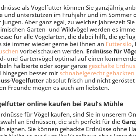
rdnüsse als Vogelfutter können Sie ganzjährig an
e und unterstützen im Frühjahr und im Sommer di
r Jungen. Aber ganz egal, zu welcher Jahreszeit Si
eimischen Garten- und Wildvögel werden es immer 
esse für alle Vogelarten, die dabei hilft, die gefl
s sie immer wieder gerne bei Ihnen an
Futtersilo
,
uschen
vorbeischauen werden.
Erdnüsse für Vög
ld- und Gartenvögel optimal auf einen kommende
beln halbierte oder sogar ganze
geschälte Erdnüs
l hingegen besser mit
schnabelgerecht gehackten
uss-Vogelfutter
absolut frisch und nicht geröstet
ten Freunde mögen es auch am liebsten.
elfutter online kaufen bei Paul’s Mühle
rdnüsse für Vögel kaufen, sind Sie in unserem On
swahl an Erdnüssen, die sich perfekt für die
Ganz
ln eignen. Sie können gehackte Erdnüsse ohne H