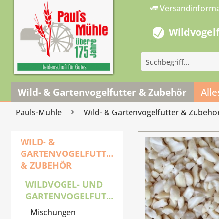
Versandinform
Wildvogel
Wild- & Gartenvogelfutter & Zubehör
Alle
Pauls-Mühle
Wild- & Gartenvogelfutter & Zubehö
WILD- &
GARTENVOGELFUTTER
& ZUBEHÖR
WILDVOGEL- UND
GARTENVOGELFUTTER
Mischungen