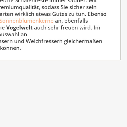
welche Schalenreste immer sauber. Wir
remiumqualität, sodass Sie sicher sein
arten wirklich etwas Gutes zu tun. Ebenso
Sonnenblumenkerne
an, ebenfalls
che
Vogelwelt
auch sehr freuen wird. Im
Auswahl an
essern und Weichfressern gleichermaßen
 können.