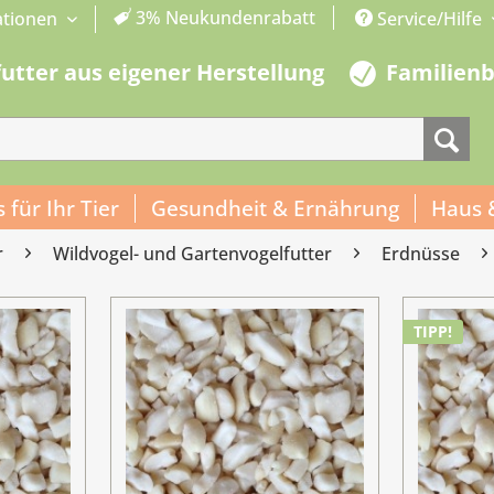
3% Neukundenrabatt
ationen
Service/Hilfe
futter aus eigener Herstellung
Familien
s für Ihr Tier
Gesundheit & Ernährung
Haus 
r
Wildvogel- und Gartenvogelfutter
Erdnüsse
TIPP!