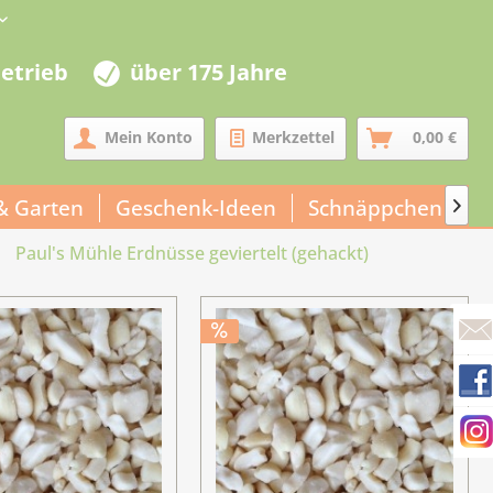
betrieb
über 175 Jahre
Mein Konto
Merkzettel
0,00 €
& Garten
Geschenk-Ideen
Schnäppchen
U

Paul's Mühle Erdnüsse geviertelt (gehackt)