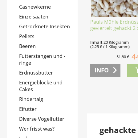
Cashewkerne
Einzelsaaten
Pauls Mühle Erdnüs
Getrocknete Insekten
geviertelt gehackt 2 x
Pellets
Inhalt
20 Kilogramm
Beeren
(2,25 € / 1 Kilogramm)
4
Futterstangen und -
51,80 €
ringe
INFO
Erdnussbutter
Energieblöcke und
Cakes
Rindertalg
Eifutter
Diverse Vogelfutter
gehackte 
Wer frisst was?