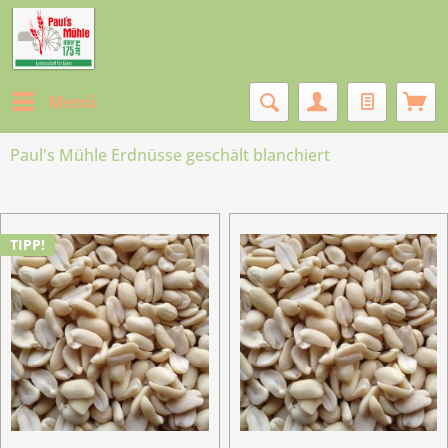
Menü
Paul's Mühle Erdnüsse geschält blanchiert
TIPP!