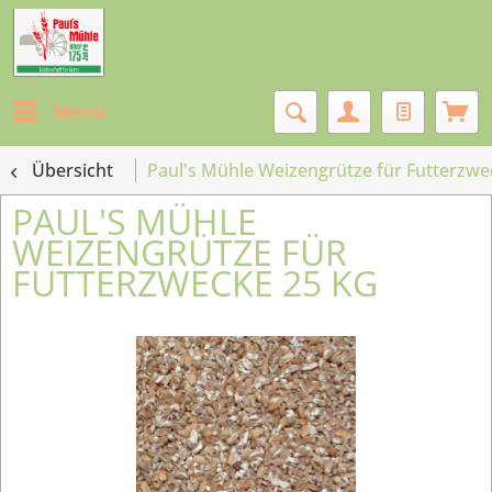
Menü
Übersicht
Paul's Mühle Weizengrütze für Futterzwe
PAUL'S MÜHLE
WEIZENGRÜTZE FÜR
FUTTERZWECKE 25 KG