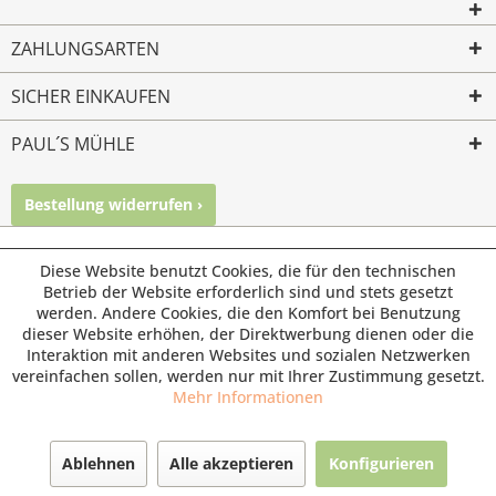
ZAHLUNGSARTEN
SICHER EINKAUFEN
PAUL´S MÜHLE
Bestellung widerrufen ›
Mailkontakt
Facebook
Instagram
© Paul's Mühle | Inhaber: Christof Paul e.K. | Westring 2 |
Diese Website benutzt Cookies, die für den technischen
45659 Recklinghausen
Betrieb der Website erforderlich sind und stets gesetzt
werden. Andere Cookies, die den Komfort bei Benutzung
Fax: 02361 -28831 | E-Mail: info@pauls-muehle.de
dieser Website erhöhen, der Direktwerbung dienen oder die
Interaktion mit anderen Websites und sozialen Netzwerken
vereinfachen sollen, werden nur mit Ihrer Zustimmung gesetzt.
Mehr Informationen
Ablehnen
Alle akzeptieren
Konfigurieren