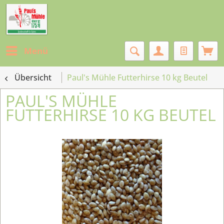
Menü
Übersicht
Paul's Mühle Futterhirse 10 kg Beutel
PAUL'S MÜHLE
FUTTERHIRSE 10 KG BEUTEL