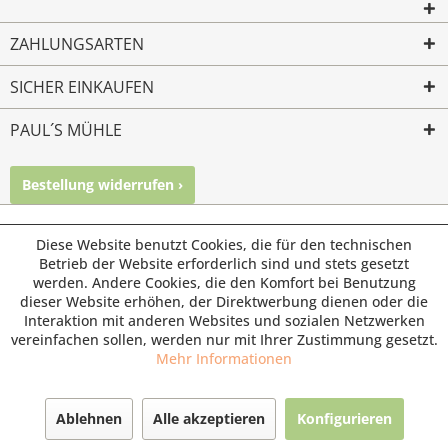
ZAHLUNGSARTEN
SICHER EINKAUFEN
PAUL´S MÜHLE
Bestellung widerrufen ›
Mailkontakt
Facebook
Instagram
© Paul's Mühle | Inhaber: Christof Paul e.K. | Westring 2 |
Diese Website benutzt Cookies, die für den technischen
45659 Recklinghausen
Betrieb der Website erforderlich sind und stets gesetzt
werden. Andere Cookies, die den Komfort bei Benutzung
Fax: 02361 -28831 | E-Mail: info@pauls-muehle.de
dieser Website erhöhen, der Direktwerbung dienen oder die
Interaktion mit anderen Websites und sozialen Netzwerken
vereinfachen sollen, werden nur mit Ihrer Zustimmung gesetzt.
Mehr Informationen
Ablehnen
Alle akzeptieren
Konfigurieren