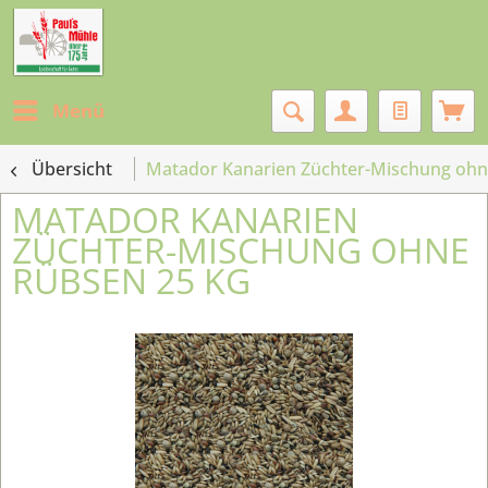
Menü
Übersicht
Matador Kanarien Züchter-Mischung ohn
MATADOR KANARIEN
ZÜCHTER-MISCHUNG OHNE
RÜBSEN 25 KG