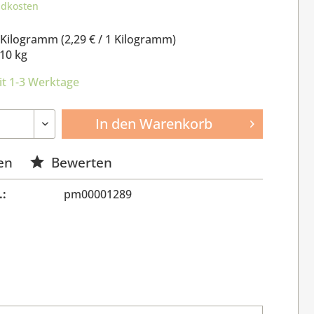
ndkosten
 Kilogramm (
2,29 €
/ 1 Kilogramm)
10 kg
it 1-3 Werktage
In den
Warenkorb
en
Bewerten
.:
pm00001289