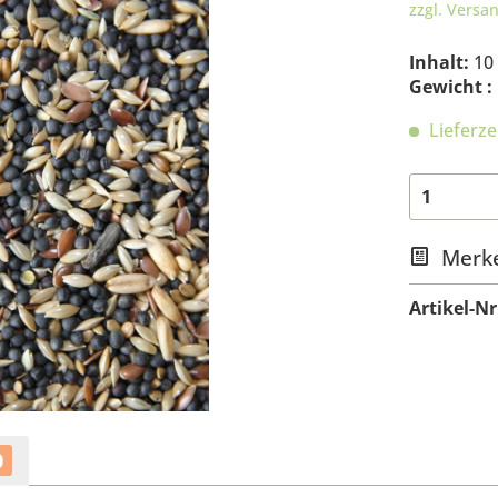
zzgl. Versa
Inhalt:
10
Gewicht :
Lieferze
Merk
Artikel-Nr
0