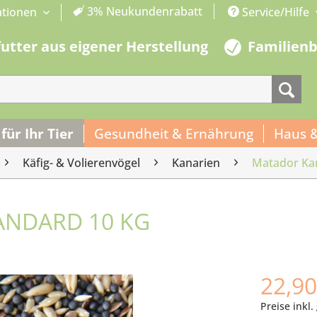
3% Neukundenrabatt
ationen
Service/Hilfe
futter aus eigener Herstellung
Familien
 für Ihr Tier
Gesundheit & Ernährung
Haus 
Käfig- & Volierenvögel
Kanarien
Matador Kan
ANDARD 10 KG
22,90
Preise inkl.