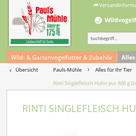
Versandinform
Wildvogel
Wild- & Gartenvogelfutter & Zubehör
Alles
Übersicht
Pauls-Mühle
Alles für Ihr Tier
Rinti Singlefleisch Huhn pur 800 g D
RINTI SINGLEFLEISCH H