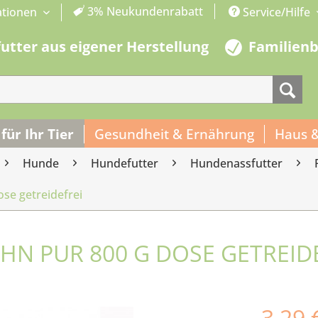
3% Neukundenrabatt
ationen
Service/Hilfe
futter aus eigener Herstellung
Familien
 für Ihr Tier
Gesundheit & Ernährung
Haus 
Hunde
Hundefutter
Hundenassfutter
ose getreidefrei
UHN PUR 800 G DOSE GETREID
3,29 