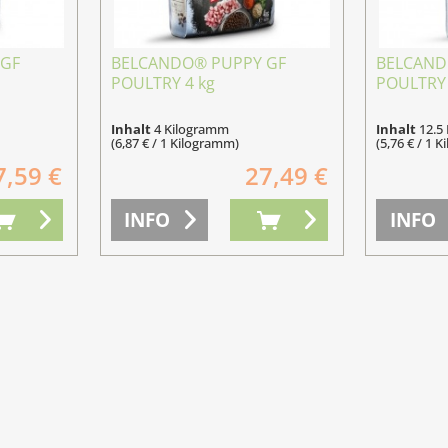
 GF
BELCANDO® PUPPY GF
BELCAND
POULTRY 4 kg
POULTRY 
Inhalt
4 Kilogramm
Inhalt
12.5
(6,87 € / 1 Kilogramm)
(5,76 € / 1 
7,59 €
27,49 €
INFO
INFO