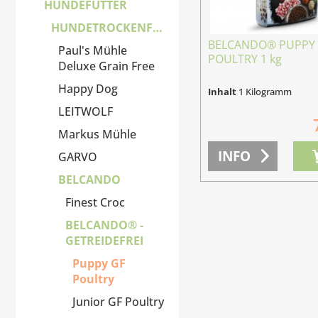
HUNDEFUTTER
HUNDETROCKENFUTTER
BELCANDO® PUPPY
Paul's Mühle
POULTRY 1 kg
Deluxe Grain Free
Happy Dog
Inhalt
1 Kilogramm
LEITWOLF
Markus Mühle
INFO
GARVO
BELCANDO
Finest Croc
BELCANDO® -
GETREIDEFREI
Puppy GF
Poultry
Junior GF Poultry