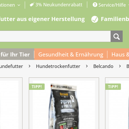
3% Neukundenrabatt
ationen
Service/Hilfe
futter aus eigener Herstellung
Familien
 für Ihr Tier
Gesundheit & Ernährung
Haus 
undefutter
Hundetrockenfutter
Belcando
TIPP!
TIPP!