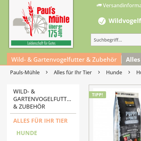
Versandinform
Wildvogel
Wild- & Gartenvogelfutter & Zubehör
Alles
Pauls-Mühle
Alles für Ihr Tier
Hunde
H
WILD- &
TIPP!
GARTENVOGELFUTTER
& ZUBEHÖR
ALLES FÜR IHR TIER
HUNDE