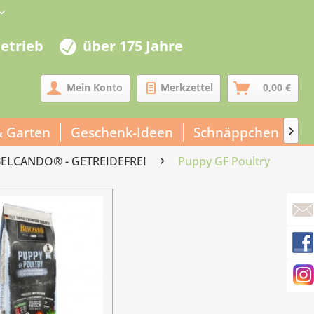
betrieb
über 175 Jahre
Mein Konto
Merkzettel
0,00 €
& Garten
Geschenk-Ideen
Schnäppchen
Un

BELCANDO® - GETREIDEFREI
Puppy GF Poultry