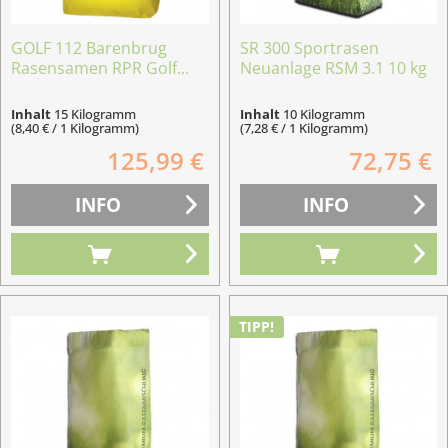
GOLF 112 Barenbrug
SR 300 Sportrasen
Rasensamen RPR Golf...
Neuanlage RSM 3.1 10 kg
Inhalt
15 Kilogramm
Inhalt
10 Kilogramm
(8,40 € / 1 Kilogramm)
(7,28 € / 1 Kilogramm)
125,99 €
72,75 €
INFO
INFO
TIPP!