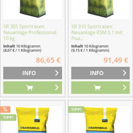
SR 305 Sportrasen
SR 310 Sportrasen
Neuanlage Professional
Neuanlage RSM 3.1 mit
10 kg
Poa...
Inhalt
10 Kilogramm
Inhalt
10 Kilogramm
(8,67 € / 1 Kilogramm)
(9,15 € / 1 Kilogramm)
86,65 €
91,49 €
INFO
INFO
TIPP!
TIPP!