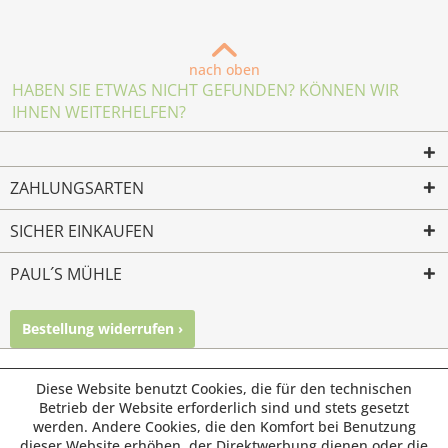
nach oben
HABEN SIE ETWAS NICHT GEFUNDEN? KÖNNEN WIR
IHNEN WEITERHELFEN?
ZAHLUNGSARTEN
SICHER EINKAUFEN
PAUL´S MÜHLE
Bestellung widerrufen ›
Mailkontakt
Facebook
Instagram
© Paul's Mühle | Inhaber: Christof Paul e.K. | Westring 2 |
Diese Website benutzt Cookies, die für den technischen
45659 Recklinghausen
Betrieb der Website erforderlich sind und stets gesetzt
werden. Andere Cookies, die den Komfort bei Benutzung
Fax: 02361 -28831 | E-Mail: info@pauls-muehle.de
dieser Website erhöhen, der Direktwerbung dienen oder die