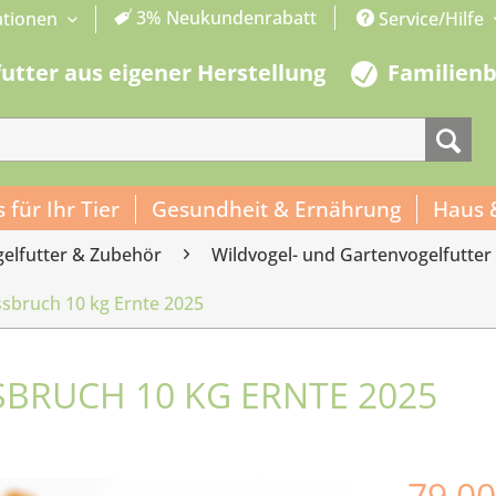
3% Neukundenrabatt
ationen
Service/Hilfe
futter aus eigener Herstellung
Familien
s für Ihr Tier
Gesundheit & Ernährung
Haus 
gelfutter & Zubehör
Wildvogel- und Gartenvogelfutter
sbruch 10 kg Ernte 2025
BRUCH 10 KG ERNTE 2025
79,00