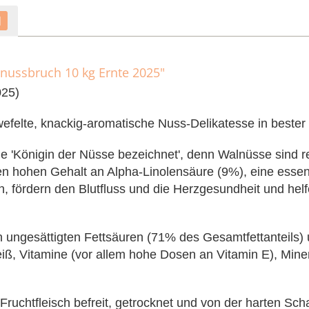
1
nussbruch 10 kg Ernte 2025"
025)
felte, knackig-aromatische Nuss-Delikatesse in bester L
e 'Königin der Nüsse bezeichnet', denn Walnüsse sind r
den hohen Gehalt an Alpha-Linolensäure (9%), eine esse
en, fördern den Blutfluss und die Herzgesundheit und hel
ungesättigten Fettsäuren (71% des Gesamtfettanteils) 
iß, Vitamine (vor allem hohe Dosen an Vitamin E), Miner
ruchtfleisch befreit, getrocknet und von der harten Scha