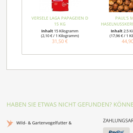
VERSELE LAGA PAPAGEIEN D
PAUL'S 
15 KG
HASELNUSSKER
2,5 KG
Inhalt
15 Kilogramm
Inhalt
2.5 
(2,10 € / 1 Kilogramm)
(17,96 € / 1 
31,50 €
44,9
HABEN SIE ETWAS NICHT GEFUNDEN? KÖNNE
ZAHLUNGSA
Wild- & Gartenvogelfutter &