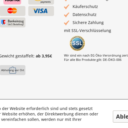
Käuferschutz
Datenschutz
Sichere Zahlung
mit SSL-Verschlüsselung
ewicht gestaffelt:
ab 3,95€
Wir sind ein nach EG Öko-Verordnung zertif
Für alle Bio Produkte gilt: DE-ÖKO-006
Abholung vor Ort
 der Website erforderlich sind und stets gesetzt
s Mühle | Inhaber: Christof Paul e.K. | Westring 2 | 45659 Reckli
r Website erhöhen, der Direktwerbung dienen oder
Abl
Fax: 02361 -28831 | E-Mail: info@pauls-muehle.de
vereinfachen sollen, werden nur mit Ihrer