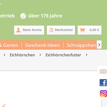
betrieb
über 175 Jahre
Mein Konto
Merkzettel
0,00 €
& Garten
Geschenk-Ideen
Schnäppchen
U

Eichhörnchen
Eichhörnchenfutter
 €