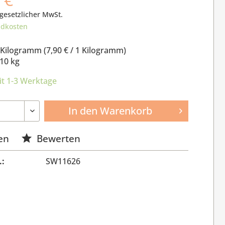
 gesetzlicher MwSt.
ndkosten
 Kilogramm (
7,90 €
/ 1 Kilogramm)
10 kg
it 1-3 Werktage
In den
Warenkorb
en
Bewerten
.:
SW11626