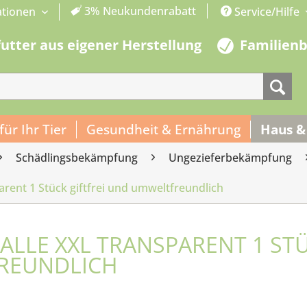
3% Neukundenrabatt
ationen
Service/Hilfe
futter aus eigener Herstellung
Familien
 für Ihr Tier
Gesundheit & Ernährung
Haus &
Schädlingsbekämpfung
Ungezieferbekämpfung
parent 1 Stück giftfrei und umweltfreundlich
FALLE XXL TRANSPARENT 1 ST
FREUNDLICH