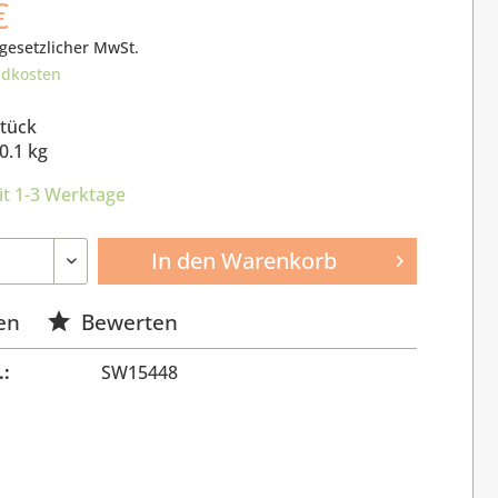
€
 gesetzlicher MwSt.
ndkosten
Stück
0.1 kg
it 1-3 Werktage
In den
Warenkorb
en
Bewerten
.:
SW15448