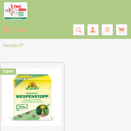
Menü
Neudorff
TIPP!