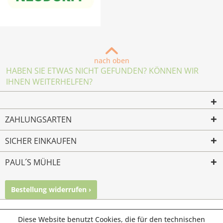
nach oben
HABEN SIE ETWAS NICHT GEFUNDEN? KÖNNEN WIR
IHNEN WEITERHELFEN?
ZAHLUNGSARTEN
SICHER EINKAUFEN
PAUL´S MÜHLE
Bestellung widerrufen ›
Mailkontakt
Facebook
Instagram
© Paul's Mühle | Inhaber: Christof Paul e.K. | Westring 2 |
Diese Website benutzt Cookies, die für den technischen