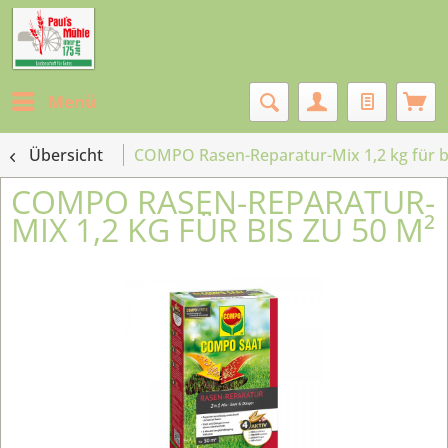
Menü
Übersicht
COMPO Rasen-Reparatur-Mix 1,2 kg für b
COMPO RASEN-REPARATUR-
MIX 1,2 KG FÜR BIS ZU 50 M²