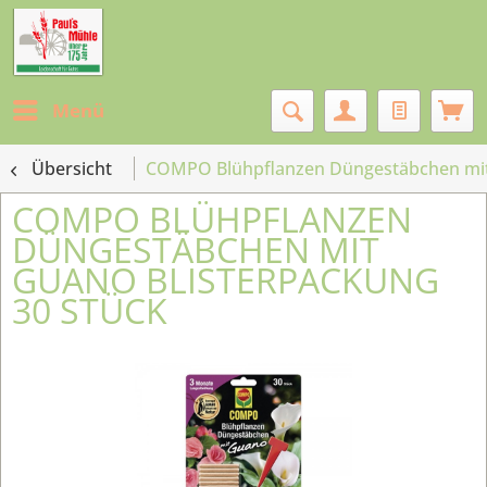
Menü
Übersicht
COMPO Blühpflanzen Düngestäbchen mit 
COMPO BLÜHPFLANZEN
DÜNGESTÄBCHEN MIT
GUANO BLISTERPACKUNG
30 STÜCK