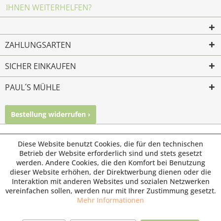
IHNEN WEITERHELFEN?
ZAHLUNGSARTEN
SICHER EINKAUFEN
PAUL´S MÜHLE
Bestellung widerrufen ›
Mailkontakt
Facebook
Instagram
© Paul's Mühle | Inhaber: Christof Paul e.K. | Westring 2 |
Diese Website benutzt Cookies, die für den technischen
45659 Recklinghausen
Betrieb der Website erforderlich sind und stets gesetzt
werden. Andere Cookies, die den Komfort bei Benutzung
Fax: 02361 -28831 | E-Mail: info@pauls-muehle.de
dieser Website erhöhen, der Direktwerbung dienen oder die
Interaktion mit anderen Websites und sozialen Netzwerken
vereinfachen sollen, werden nur mit Ihrer Zustimmung gesetzt.
Mehr Informationen