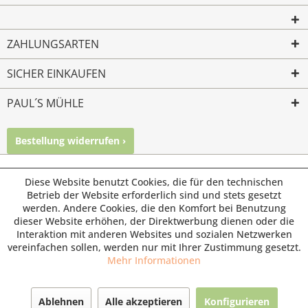
ZAHLUNGSARTEN
SICHER EINKAUFEN
PAUL´S MÜHLE
Bestellung widerrufen ›
Mailkontakt
Facebook
Instagram
© Paul's Mühle | Inhaber: Christof Paul e.K. | Westring 2 |
Diese Website benutzt Cookies, die für den technischen
45659 Recklinghausen
Betrieb der Website erforderlich sind und stets gesetzt
werden. Andere Cookies, die den Komfort bei Benutzung
Fax: 02361 -28831 | E-Mail: info@pauls-muehle.de
dieser Website erhöhen, der Direktwerbung dienen oder die
Interaktion mit anderen Websites und sozialen Netzwerken
vereinfachen sollen, werden nur mit Ihrer Zustimmung gesetzt.
Mehr Informationen
Ablehnen
Alle akzeptieren
Konfigurieren