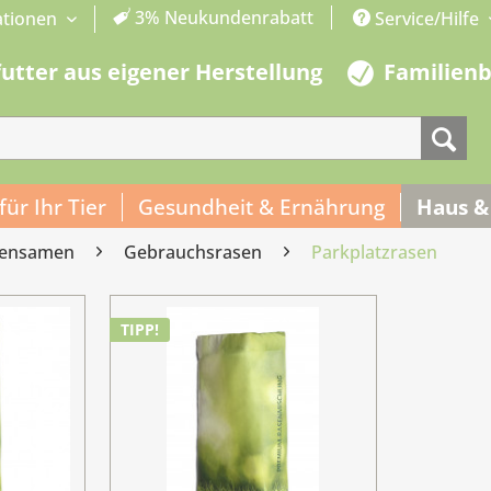
3% Neukundenrabatt
ationen
Service/Hilfe
futter aus eigener Herstellung
Familien
 für Ihr Tier
Gesundheit & Ernährung
Haus &
sensamen
Gebrauchsrasen
Parkplatzrasen
TIPP!