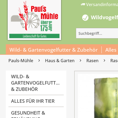
Versandinform
Wildvogel
Wild- & Gartenvogelfutter & Zubehör
Alles
Pauls-Mühle
Haus & Garten
Rasen
Ra
WILD- &
GARTENVOGELFUTTER
& ZUBEHÖR
ALLES FÜR IHR TIER
GESUNDHEIT &