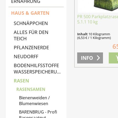
ERNÄHRUNG
HAUS & GARTEN
PR 500 Parkplatzra
5.1.1 10 kg
SCHNÄPPCHEN
ALLES FÜR DEN
Inhalt
10 Kilogramm
(6,53 € / 1 Kilogramm)
TEICH
6
PFLANZENERDE
NEUDORFF
INFO
BODENHILFSSTOFFE
WASSERSPEICHERUNG
RASEN
RASENSAMEN
Bienenweiden /
Blumenwiesen
BARENBRUG - Profi
Rasensaatgut