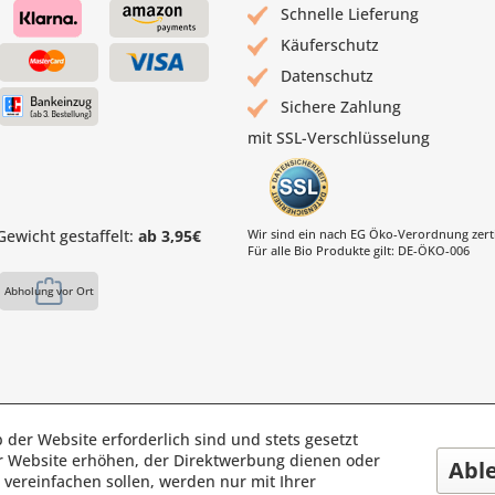
Schnelle Lieferung
Käuferschutz
Datenschutz
Sichere Zahlung
mit SSL-Verschlüsselung
ewicht gestaffelt:
ab 3,95€
Wir sind ein nach EG Öko-Verordnung zertif
Für alle Bio Produkte gilt: DE-ÖKO-006
Abholung vor Ort
 der Website erforderlich sind und stets gesetzt
s Mühle | Inhaber: Christof Paul e.K. | Westring 2 | 45659 Reckli
r Website erhöhen, der Direktwerbung dienen oder
Abl
Fax: 02361 -28831 | E-Mail: info@pauls-muehle.de
vereinfachen sollen, werden nur mit Ihrer