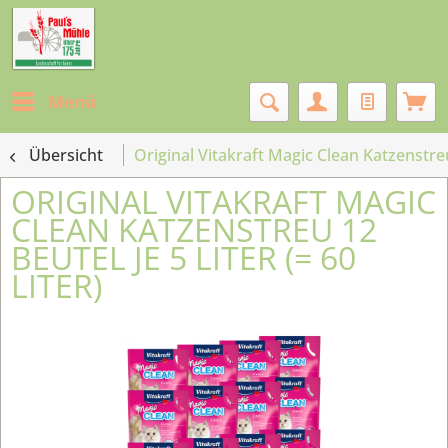
Menü
Übersicht
Original Vitakraft Magic Clean Katzenstreu 
ORIGINAL VITAKRAFT MAGIC
CLEAN KATZENSTREU 12
BEUTEL JE 5 LITER (= 60
LITER)