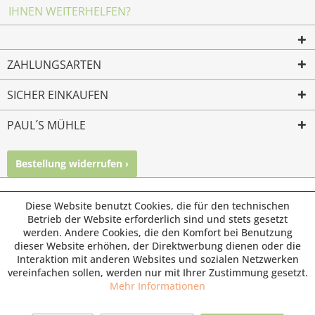
IHNEN WEITERHELFEN?
ZAHLUNGSARTEN
SICHER EINKAUFEN
PAUL´S MÜHLE
Bestellung widerrufen ›
Mailkontakt
Facebook
Instagram
© Paul's Mühle | Inhaber: Christof Paul e.K. | Westring 2 |
Diese Website benutzt Cookies, die für den technischen
45659 Recklinghausen
Betrieb der Website erforderlich sind und stets gesetzt
werden. Andere Cookies, die den Komfort bei Benutzung
Fax: 02361 -28831 | E-Mail: info@pauls-muehle.de
dieser Website erhöhen, der Direktwerbung dienen oder die
Interaktion mit anderen Websites und sozialen Netzwerken
vereinfachen sollen, werden nur mit Ihrer Zustimmung gesetzt.
Mehr Informationen