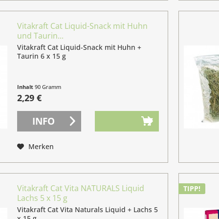
Vitakraft Cat Liquid-Snack mit Huhn
und Taurin...
Vitakraft Cat Liquid-Snack mit Huhn +
Taurin 6 x 15 g
Inhalt
90 Gramm
(2,54 € / 100 Gramm)
2,29 €
INFO
Merken
Vitakraft Cat Vita NATURALS Liquid
TIPP!
Lachs 5 x 15 g
Vitakraft Cat Vita Naturals Liquid + Lachs 5
x 15 g