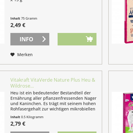
Inhalt
75 Gramm
(3,32 € / 100 Gramm)
2,49 €
INFO
Merken
Vitakraft VitaVerde Nature Plus Heu &
Wildrose...
Heu ist ein bedeutender Bestandteil der
Ernährung aller pflanzenfressenden Nager
und Kaninchen. Es trägt mit seinem hohen
Rohfasergehalt zur wichtigen mikrobiellen
Verdauung der Tiere bei und sollte
Inhalt
0.5 Kilogramm
grundsätzlich in ausreichenden Mengen...
(5,58 € / 1 Kilogramm)
2,79 €