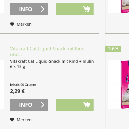
INFO
Merken
Vitakraft Cat Liquid-Snack mit Rind
TIPP!
und...
Vitakraft Cat Liquid-Snack mit Rind + Inulin
6 x 15 g
Inhalt
90 Gramm
(2,54 € / 100 Gramm)
2,29 €
INFO
Merken