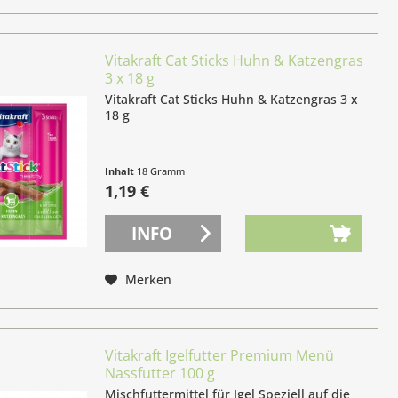
Vitakraft Cat Sticks Huhn & Katzengras
3 x 18 g
Vitakraft Cat Sticks Huhn & Katzengras 3 x
18 g
Inhalt
18 Gramm
(6,61 € / 100 Gramm)
1,19 €
INFO
Merken
Vitakraft Igelfutter Premium Menü
Nassfutter 100 g
Mischfuttermittel für Igel Speziell auf die