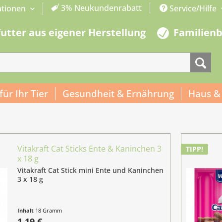
3% Neukundenrabatt
ationen
Service/Hilfe
futter aus eigener Herstellung
Familien
 für Ihr Tier
Gesundheit & Ernährung
Haus &
Vitakraft Cat Sticks Ente & Kaninchen 3
TIPP!
x 18 g
Vitakraft Cat Stick mini Ente und Kaninchen
3 x 18 g
Inhalt
18 Gramm
(6,61 € / 100 Gramm)
1,19 €