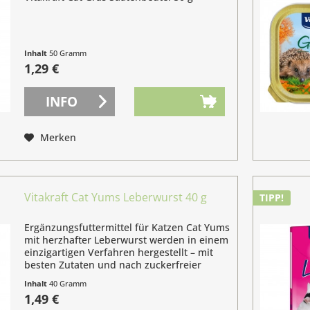
Inhalt
50 Gramm
(2,58 € / 100 Gramm)
1,29 €
INFO
Merken
Vitakraft Cat Yums Leberwurst 40 g
TIPP!
Ergänzungsfuttermittel für Katzen Cat Yums
mit herzhafter Leberwurst werden in einem
einzigartigen Verfahren hergestellt – mit
besten Zutaten und nach zuckerfreier
Rezeptur. Das Besondere: Jedes Snack-
Inhalt
40 Gramm
Häppchen ist köstlich gefüllt und...
(3,73 € / 100 Gramm)
1,49 €