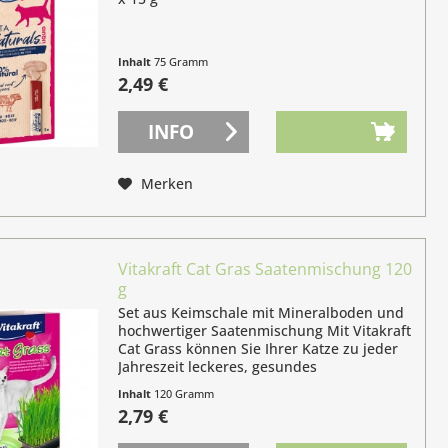
Inhalt
75 Gramm
(3,32 € / 100 Gramm)
2,49 €
INFO
Merken
Vitakraft Cat Gras Saatenmischung 120
g
Set aus Keimschale mit Mineralboden und
hochwertiger Saatenmischung Mit Vitakraft
Cat Grass können Sie Ihrer Katze zu jeder
Jahreszeit leckeres, gesundes
Katzengras bieten. Eine wertvolle
Inhalt
120 Gramm
Ergänzung für Ihr Tier, denn Katzen
(2,33 € / 100 Gramm)
2,79 €
verschlucken...