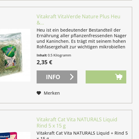
Vitakraft VitaVerde Nature Plus Heu
&...
Heu ist ein bedeutender Bestandteil der
Ernährung aller pflanzenfressenden Nager
und Kaninchen. Es trägt mit seinem hohen
Rohfasergehalt zur wichtigen mikrobiellen
Verdauung der Tiere bei und sollte
Inhalt
0.5 Kilogramm
grundsätzlich in ausreichenden Mengen...
(4,70 € / 1 Kilogramm)
2,35 €
INFO
Merken
Vitakraft Cat Vita NATURALS Liquid
Rind 5 x 15 g
Vitakraft Cat Vita NATURALS Liquid + Rind 5
x 15 g