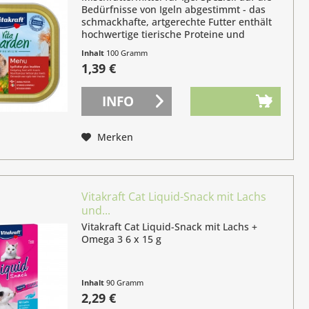
Bedürfnisse von Igeln abgestimmt - das
schmackhafte, artgerechte Futter enthält
hochwertige tierische Proteine und
lebenswichtige Vitamine und Mineralstoffe.
Inhalt
100 Gramm
Ideal für geschwächte Igel Speziell...
1,39 €
INFO
Merken
Vitakraft Cat Liquid-Snack mit Lachs
und...
Vitakraft Cat Liquid-Snack mit Lachs +
Omega 3 6 x 15 g
Inhalt
90 Gramm
(2,54 € / 100 Gramm)
2,29 €