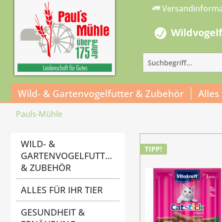
Versandinform
Wildvogel
Wild- & Gartenvogelfutter & Zubehör
Alles
Pauls-Mühle
WILD- &
TIPP!
GARTENVOGELFUTTER
& ZUBEHÖR
ALLES FÜR IHR TIER
GESUNDHEIT &