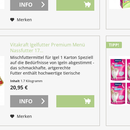
INFO
Merken
Vitakraft Igelfutter Premium Menü
TIPP!
Nassfutter 17...
Mischfuttermittel für Igel 1 Karton Speziell
auf die Bedürfnisse von Igeln abgestimmt -
das schmackhafte, artgerechte
Futter enthält hochwertige tierische
Proteine und lebenswichtige Vitamine und
Inhalt
1.7 Kilogramm
Mineralstoffe. Ideal für geschwächte Igel...
(12,32 € / 1 Kilogramm)
20,95 €
INFO
Merken