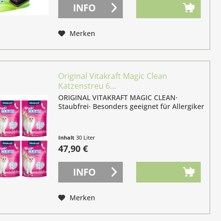
INFO
Merken
Original Vitakraft Magic Clean
Katzenstreu 6...
ORIGINAL VITAKRAFT MAGIC CLEAN·
Staubfrei· Besonders geeignet für Allergiker
Inhalt
30 Liter
(1,60 € / 1 Liter)
47,90 €
INFO
Merken