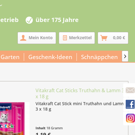
betrieb
über 175 Jahre
Mein Konto
Merkzettel
0,00 €
 Garten
Geschenk-Ideen
Schnäppchen
Un

Vitakraft Cat Sticks Truthahn & Lamm 3
x 18 g
Vitakraft Cat Stick mini Truthahn und Lamm
3 x 18 g
Inhalt
18 Gramm
(6,61 € / 100 Gramm)
1,19 €