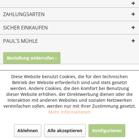
ZAHLUNGSARTEN
SICHER EINKAUFEN
PAUL´S MÜHLE
Bestellung widerrufen ›
Mailkontakt
Facebook
Instagram
© Paul's Mühle | Inhaber: Christof Paul e.K. | Westring 2 |
Diese Website benutzt Cookies, die für den technischen
45659 Recklinghausen
Betrieb der Website erforderlich sind und stets gesetzt
werden. Andere Cookies, die den Komfort bei Benutzung
Fax: 02361 -28831 | E-Mail: info@pauls-muehle.de
dieser Website erhöhen, der Direktwerbung dienen oder die
Interaktion mit anderen Websites und sozialen Netzwerken
vereinfachen sollen, werden nur mit Ihrer Zustimmung gesetzt.
Mehr Informationen
Ablehnen
Alle akzeptieren
Konfigurieren