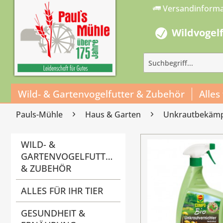
Versandinform
Wildvogel
Wild- & Gartenvogelfutter & Zubehör
Alles
Pauls-Mühle
Haus & Garten
Unkrautbekäm
WILD- &
GARTENVOGELFUTTER
& ZUBEHÖR
ALLES FÜR IHR TIER
GESUNDHEIT &