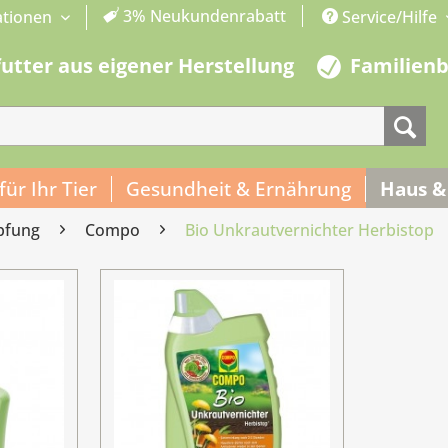
3% Neukundenrabatt
ationen
Service/Hilfe
futter aus eigener Herstellung
Familien
 für Ihr Tier
Gesundheit & Ernährung
Haus &
pfung
Compo
Bio Unkrautvernichter Herbistop