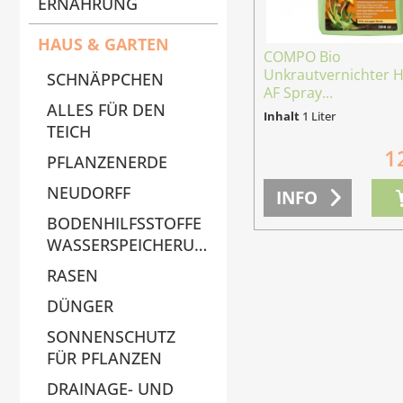
ERNÄHRUNG
HAUS & GARTEN
COMPO Bio
Unkrautvernichter 
SCHNÄPPCHEN
AF Spray...
ALLES FÜR DEN
Inhalt
1 Liter
TEICH
1
PFLANZENERDE
NEUDORFF
INFO
BODENHILFSSTOFFE
WASSERSPEICHERUNG
RASEN
DÜNGER
SONNENSCHUTZ
FÜR PFLANZEN
DRAINAGE- UND