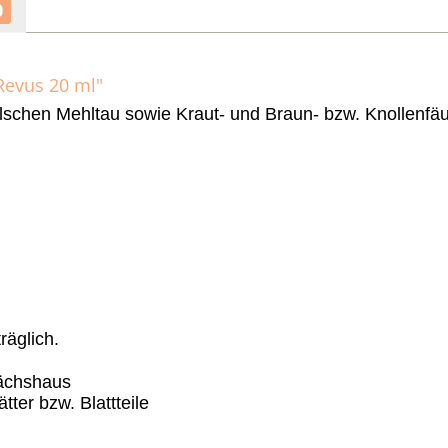
0
Revus 20 ml"
lschen Mehltau sowie Kraut- und Braun- bzw. Knollenfäu
räglich.
ächshaus
tter bzw. Blattteile