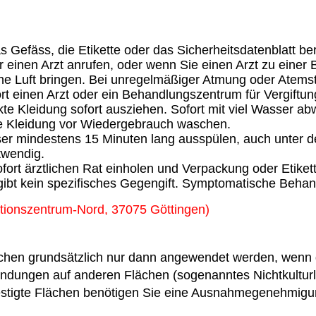
s Gefäss, die Etikette oder das Sicherheitsdatenblatt be
r einen Arzt anrufen, oder wenn Sie einen Arzt zu einer
he Luft bringen. Bei unregelmäßiger Atmung oder Atemsti
rt einen Arzt oder ein Behandlungszentrum für Vergiftung
te Kleidung sofort ausziehen. Sofort mit viel Wasser a
te Kleidung vor Wiedergebrauch waschen.
ser mindestens 15 Minuten lang ausspülen, auch unter de
otwendig.
fort ärztlichen Rat einholen und Verpackung oder Etike
 gibt kein spezifisches Gegengift. Symptomatische Behan
ationszentrum-Nord, 37075 Göttingen)
ächen grundsätzlich nur dann angewendet werden, wenn die
endungen auf anderen Flächen (sogenanntes Nichtkulturl
estigte Flächen benötigen Sie eine Ausnahmegenehmigun