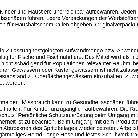
ür Kinder und Haustiere unerreichbar aufbewahren. Jeden
tsschäden führen. Leere Verpackungen der Wertstoffsa
en für Haushaltschemikalien abgeben. Originalverpackung
 die Zulassung festgelegten Aufwandmenge bzw. Anwendu
giftig für Fische und Fischnährtiere. Das Mittel wird als 
ls nicht schädigend für Populationen relevanter Raubmi
dischen Gewässern oder Küstengewässern ist nicht zuläs
destabstand zu Oberflächengewässern einzuhalten. Zuw
et werden.
meiden. Missbrauch kann zu Gesundheitsschäden führen. I
ithalten. Für Kinder unzugänglich aufbewahren. Die Rich
nschutz "Persönliche Schutzausrüstung beim Umgang mit
herheit ist zu beachten. Beim Umgang mit dem Produkt n
 Abtrocknen des Spritzbelages wieder betreten. Arbeit
gärmeliges Hemd, lange Hose und festes Schuhwerk tr