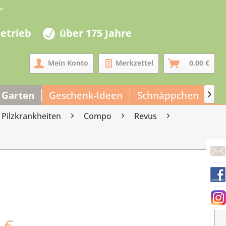
betrieb
über 175 Jahre
Mein Konto
Merkzettel
0,00 €
 Garten
Geschenk-Ideen
Schnäppchen
Un

Pilzkrankheiten
Compo
Revus
 €