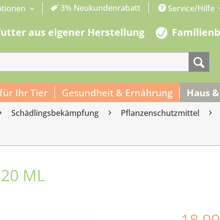
3% Neukundenrabatt
ationen
Service/Hilfe
futter aus eigener Herstellung
Familien
 für Ihr Tier
Gesundheit & Ernährung
Haus &
Schädlingsbekämpfung
Pflanzenschutzmittel
 20 ML
18,99