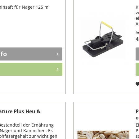
insaft für Nager 125 ml
K
v
e
A
K
I
4
nfo
ature Plus Heu &
P
o
Bestandteil der Ernährung
E
 Nager und Kaninchen. Es
P
ohfasergehalt zur wichtigen
s