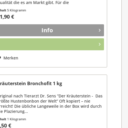
ualität die es am Markt gibt. Für die
anzjahresfütterung bestens...
nhalt
5 Kilogramm
,38 € / 1 Kilogramm)
1,90 €
Info
Merken
räuterstein Bronchofit 1 kg
riginal nach Tierarzt Dr. Sens ”Der Kräuterstein - Das
rößte Hustenbonbon der Welt” Oft kopiert – nie
rreicht! Die übliche Langeweile in der Box wird durch
ie Plazierung...
nhalt
1 Kilogramm
,50 €