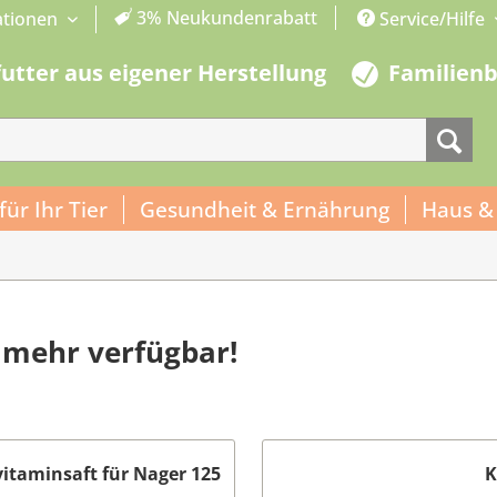
3% Neukundenrabatt
ationen
Service/Hilfe
futter aus eigener Herstellung
Familien
 für Ihr Tier
Gesundheit & Ernährung
Haus &
ht mehr verfügbar!
itaminsaft für Nager 125
K