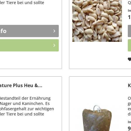
r Tiere bei und sollte
Q
enden...
G
I
(2
1
nfo
ature Plus Heu &...
K
Bestandteil der Ernährung
O
 Nager und Kaninchen. Es
g
ohfasergehalt zur wichtigen
e
r Tiere bei und sollte
d
enden...
I
9