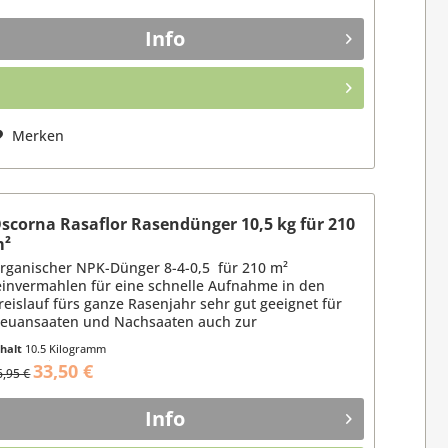
Info
Merken
scorna Rasaflor Rasendünger 10,5 kg für 210
m²
rganischer NPK-Dünger 8-4-0,5 für 210 m²
einvermahlen für eine schnelle Aufnahme in den
reislauf fürs ganze Rasenjahr sehr gut geeignet für
euansaaten und Nachsaaten auch zur
roblembehandlung...
nhalt
10.5 Kilogramm
,19 € / 1 Kilogramm)
33,50 €
6,95 €
Info