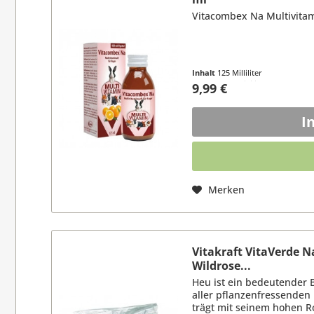
Vitacombex Na Multivitam
Inhalt
125 Milliliter
(7,99 € / 100 Milliliter)
9,99 €
I
Merken
Vitakraft VitaVerde N
Wildrose...
Heu ist ein bedeutender 
aller pflanzenfressenden
trägt mit seinem hohen R