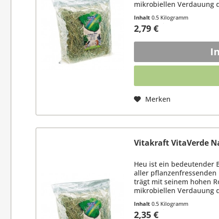
mikrobiellen Verdauung de
grundsätzlich in ausreich
Inhalt
0.5 Kilogramm
(5,58 € / 1 Kilogramm)
2,79 €
I
Merken
Vitakraft VitaVerde N
Heu ist ein bedeutender 
aller pflanzenfressenden
trägt mit seinem hohen R
mikrobiellen Verdauung de
grundsätzlich in ausreich
Inhalt
0.5 Kilogramm
(4,70 € / 1 Kilogramm)
2,35 €