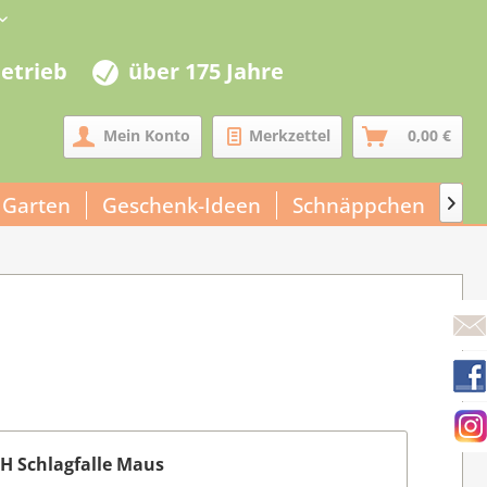
betrieb
über 175 Jahre
Mein Konto
Merkzettel
0,00 €
 Garten
Geschenk-Ideen
Schnäppchen
Un

H Schlagfalle Maus