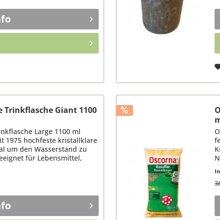
nfo
xe Trinkflasche Giant 1100
O
rinkflasche Large 1100 ml
O
t 1975 hochfeste kristallklare
f
eal um den Wasserstand zu
K
geeignet für Lebensmittel,
N
P
I
(3
3
nfo