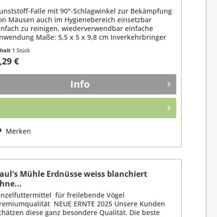
unststoff-Falle mit 90°-Schlagwinkel zur Bekämpfung
on Mäusen auch im Hygienebereich einsetzbar
infach zu reinigen, wiederverwendbar einfache
nwendung Maße: 5,5 x 5 x 9,8 cm Inverkehrbringer
H Karl...
nhalt
1 Stück
,29 €
Info
Merken
aul's Mühle Erdnüsse weiss blanchiert
hne...
inzelfuttermittel für freilebende Vögel
remiumqualität NEUE ERNTE 2025 Unsere Kunden
chätzen diese ganz besondere Qualität. Die beste