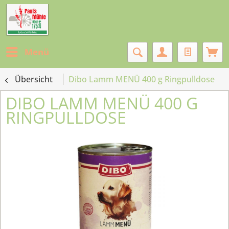
Menü
Übersicht
Dibo Lamm MENÜ 400 g Ringpulldose
DIBO LAMM MENÜ 400 G
RINGPULLDOSE