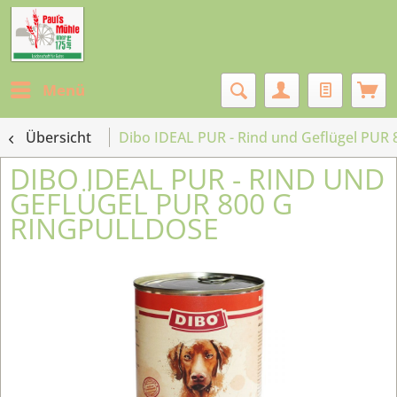
Menü
Übersicht
Dibo IDEAL PUR - Rind und Geflügel PUR 
DIBO IDEAL PUR - RIND UND
GEFLÜGEL PUR 800 G
RINGPULLDOSE