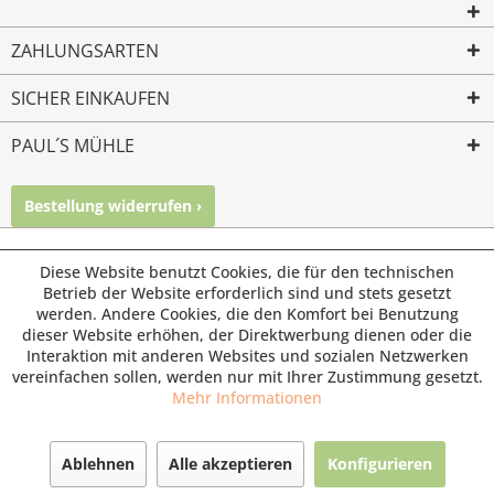
ZAHLUNGSARTEN
SICHER EINKAUFEN
PAUL´S MÜHLE
Bestellung widerrufen ›
Mailkontakt
Facebook
Instagram
© Paul's Mühle | Inhaber: Christof Paul e.K. | Westring 2 |
Diese Website benutzt Cookies, die für den technischen
45659 Recklinghausen
Betrieb der Website erforderlich sind und stets gesetzt
werden. Andere Cookies, die den Komfort bei Benutzung
Fax: 02361 -28831 | E-Mail: info@pauls-muehle.de
dieser Website erhöhen, der Direktwerbung dienen oder die
Interaktion mit anderen Websites und sozialen Netzwerken
vereinfachen sollen, werden nur mit Ihrer Zustimmung gesetzt.
Mehr Informationen
Ablehnen
Alle akzeptieren
Konfigurieren