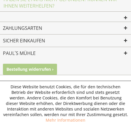
IHNEN WEITERHELFEN?
ZAHLUNGSARTEN
SICHER EINKAUFEN
PAUL´S MÜHLE
Bestellung widerrufen ›
Mailkontakt
Facebook
Instagram
© Paul's Mühle | Inhaber: Christof Paul e.K. | Westring 2 |
Diese Website benutzt Cookies, die für den technischen
45659 Recklinghausen
Betrieb der Website erforderlich sind und stets gesetzt
werden. Andere Cookies, die den Komfort bei Benutzung
Fax: 02361 -28831 | E-Mail: info@pauls-muehle.de
dieser Website erhöhen, der Direktwerbung dienen oder die
Interaktion mit anderen Websites und sozialen Netzwerken
vereinfachen sollen, werden nur mit Ihrer Zustimmung gesetzt.
Mehr Informationen