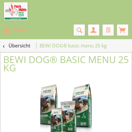
Menü
Übersicht
BEWI DOG® basic menu 25 kg
BEWI DOG® BASIC MENU 25
KG