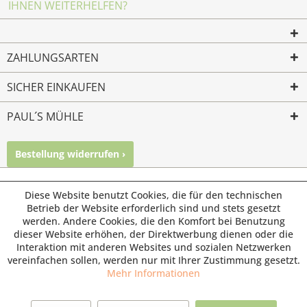
IHNEN WEITERHELFEN?
ZAHLUNGSARTEN
SICHER EINKAUFEN
PAUL´S MÜHLE
Bestellung widerrufen ›
Mailkontakt
Facebook
Instagram
© Paul's Mühle | Inhaber: Christof Paul e.K. | Westring 2 |
Diese Website benutzt Cookies, die für den technischen
45659 Recklinghausen
Betrieb der Website erforderlich sind und stets gesetzt
werden. Andere Cookies, die den Komfort bei Benutzung
Fax: 02361 -28831 | E-Mail: info@pauls-muehle.de
dieser Website erhöhen, der Direktwerbung dienen oder die
Interaktion mit anderen Websites und sozialen Netzwerken
vereinfachen sollen, werden nur mit Ihrer Zustimmung gesetzt.
Mehr Informationen