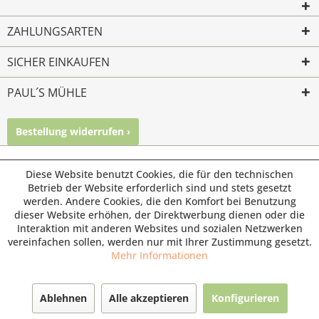
ZAHLUNGSARTEN
SICHER EINKAUFEN
PAUL´S MÜHLE
Bestellung widerrufen ›
Mailkontakt
Facebook
Instagram
© Paul's Mühle | Inhaber: Christof Paul e.K. | Westring 2 |
Diese Website benutzt Cookies, die für den technischen
45659 Recklinghausen
Betrieb der Website erforderlich sind und stets gesetzt
werden. Andere Cookies, die den Komfort bei Benutzung
Fax: 02361 -28831 | E-Mail: info@pauls-muehle.de
dieser Website erhöhen, der Direktwerbung dienen oder die
Interaktion mit anderen Websites und sozialen Netzwerken
vereinfachen sollen, werden nur mit Ihrer Zustimmung gesetzt.
Mehr Informationen
Ablehnen
Alle akzeptieren
Konfigurieren