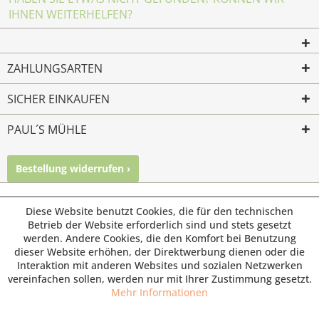
IHNEN WEITERHELFEN?
ZAHLUNGSARTEN
SICHER EINKAUFEN
PAUL´S MÜHLE
Bestellung widerrufen ›
Mailkontakt
Facebook
Instagram
© Paul's Mühle | Inhaber: Christof Paul e.K. | Westring 2 |
Diese Website benutzt Cookies, die für den technischen
45659 Recklinghausen
Betrieb der Website erforderlich sind und stets gesetzt
werden. Andere Cookies, die den Komfort bei Benutzung
Fax: 02361 -28831 | E-Mail: info@pauls-muehle.de
dieser Website erhöhen, der Direktwerbung dienen oder die
Interaktion mit anderen Websites und sozialen Netzwerken
vereinfachen sollen, werden nur mit Ihrer Zustimmung gesetzt.
Mehr Informationen