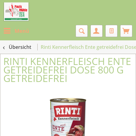
Menü
Übersicht
Rinti Kennerfleisch Ente getreidefrei Dose
RINTI KENNERFLEISCH ENTE
GETREIDEFREI DOSE 800 G
GETREIDEFREI