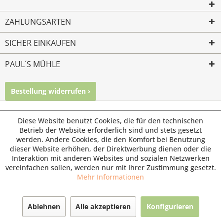
ZAHLUNGSARTEN
SICHER EINKAUFEN
PAUL´S MÜHLE
Bestellung widerrufen ›
Mailkontakt
Facebook
Instagram
© Paul's Mühle | Inhaber: Christof Paul e.K. | Westring 2 |
Diese Website benutzt Cookies, die für den technischen
45659 Recklinghausen
Betrieb der Website erforderlich sind und stets gesetzt
werden. Andere Cookies, die den Komfort bei Benutzung
Fax: 02361 -28831 | E-Mail: info@pauls-muehle.de
dieser Website erhöhen, der Direktwerbung dienen oder die
Interaktion mit anderen Websites und sozialen Netzwerken
vereinfachen sollen, werden nur mit Ihrer Zustimmung gesetzt.
Mehr Informationen
Ablehnen
Alle akzeptieren
Konfigurieren