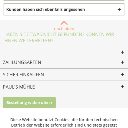
Kunden haben sich ebenfalls angesehen
nach oben
HABEN SIE ETWAS NICHT GEFUNDEN? KÖNNEN WIR
IHNEN WEITERHELFEN?
ZAHLUNGSARTEN
SICHER EINKAUFEN
PAUL´S MÜHLE
Bestellung widerrufen ›
Mailkontakt
Facebook
Instagram
© Paul's Mühle | Inhaber: Christof Paul e.K. | Westring 2 |
Diese Website benutzt Cookies, die für den technischen
45659 Recklinghausen
Betrieb der Website erforderlich sind und stets gesetzt