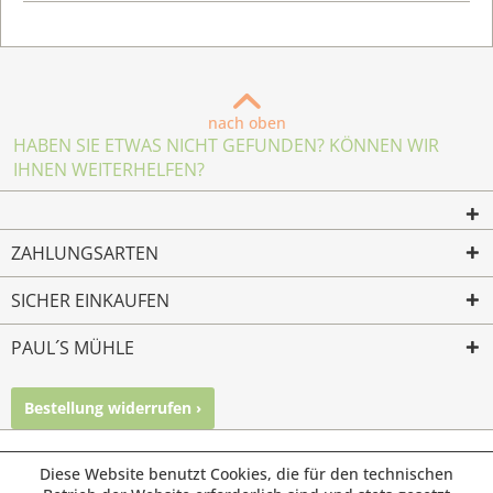
nach oben
HABEN SIE ETWAS NICHT GEFUNDEN? KÖNNEN WIR
IHNEN WEITERHELFEN?
ZAHLUNGSARTEN
SICHER EINKAUFEN
PAUL´S MÜHLE
Bestellung widerrufen ›
Mailkontakt
Facebook
Instagram
© Paul's Mühle | Inhaber: Christof Paul e.K. | Westring 2 |
Diese Website benutzt Cookies, die für den technischen
45659 Recklinghausen