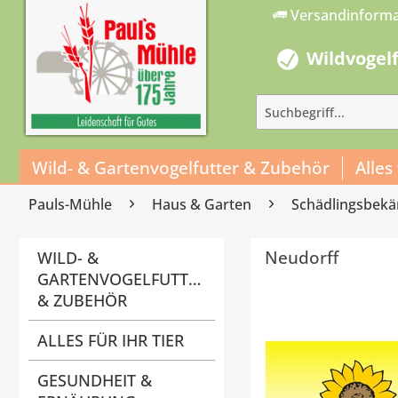
Versandinform
Wildvogel
Wild- & Gartenvogelfutter & Zubehör
Alles
Pauls-Mühle
Haus & Garten
Schädlingsbek
Neudorff
WILD- &
GARTENVOGELFUTTER
& ZUBEHÖR
ALLES FÜR IHR TIER
GESUNDHEIT &