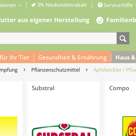
3% Neukundenrabatt
ationen
Service/Hilfe
futter aus eigener Herstellung
Familien
 für Ihr Tier
Gesundheit & Ernährung
Haus &
ämpfung
Pflanzenschutzmittel
Apfelwickler / Pf
Substral
Compo