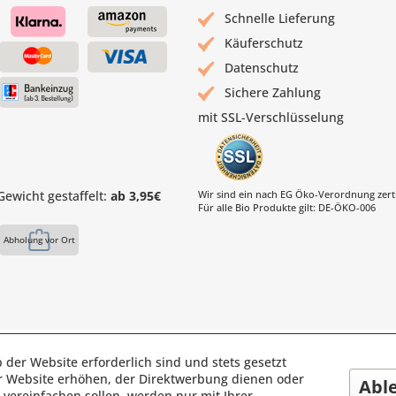
Schnelle Lieferung
Käuferschutz
Datenschutz
Sichere Zahlung
mit SSL-Verschlüsselung
ewicht gestaffelt:
ab 3,95€
Wir sind ein nach EG Öko-Verordnung zertif
Für alle Bio Produkte gilt: DE-ÖKO-006
Abholung vor Ort
s Mühle | Inhaber: Christof Paul e.K. | Westring 2 | 45659 Reckli
 der Website erforderlich sind und stets gesetzt
r Website erhöhen, der Direktwerbung dienen oder
Fax: 02361 -28831 | E-Mail: info@pauls-muehle.de
Abl
vereinfachen sollen, werden nur mit Ihrer