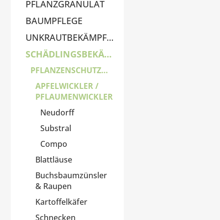
PFLANZGRANULAT
BAUMPFLEGE
UNKRAUTBEKÄMPFUNG
SCHÄDLINGSBEKÄMPFUNG
PFLANZENSCHUTZMITTEL
APFELWICKLER /
PFLAUMENWICKLER
Neudorff
Substral
Compo
Blattläuse
Buchsbaumzünsler
& Raupen
Kartoffelkäfer
Schnecken