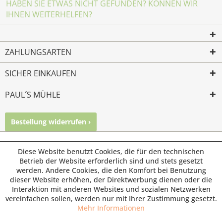
HABEN SIE ETWAS NICHT GEFUNDEN? KÖNNEN WIR
IHNEN WEITERHELFEN?
ZAHLUNGSARTEN
SICHER EINKAUFEN
PAUL´S MÜHLE
Bestellung widerrufen ›
Mailkontakt
Facebook
Instagram
© Paul's Mühle | Inhaber: Christof Paul e.K. | Westring 2 |
Diese Website benutzt Cookies, die für den technischen
45659 Recklinghausen
Betrieb der Website erforderlich sind und stets gesetzt
werden. Andere Cookies, die den Komfort bei Benutzung
Fax: 02361 -28831 | E-Mail: info@pauls-muehle.de
dieser Website erhöhen, der Direktwerbung dienen oder die
Interaktion mit anderen Websites und sozialen Netzwerken
vereinfachen sollen, werden nur mit Ihrer Zustimmung gesetzt.
Mehr Informationen