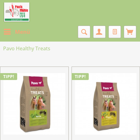
Menü
Pavo Healthy Treats
TIPP!
TIPP!