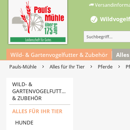
Versandinform
Wildvogel
Wild- & Gartenvogelfutter & Zubehör
Alles
Pauls-Mühle
Alles für Ihr Tier
Pferde
P
WILD- &
GARTENVOGELFUTTER
& ZUBEHÖR
ALLES FÜR IHR TIER
HUNDE