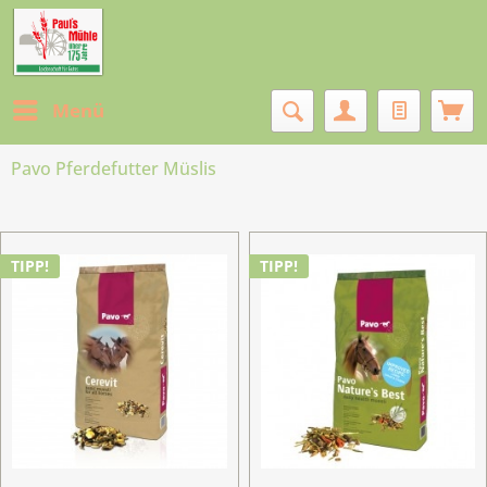
Menü
Pavo Pferdefutter Müslis
TIPP!
TIPP!