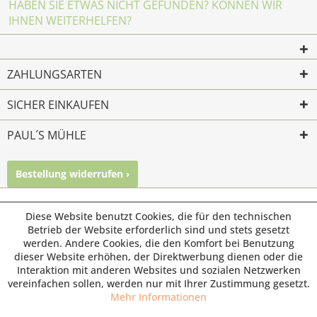
HABEN SIE ETWAS NICHT GEFUNDEN? KÖNNEN WIR
IHNEN WEITERHELFEN?
ZAHLUNGSARTEN
SICHER EINKAUFEN
PAUL´S MÜHLE
Bestellung widerrufen ›
Mailkontakt
Facebook
Instagram
© Paul's Mühle | Inhaber: Christof Paul e.K. | Westring 2 |
Diese Website benutzt Cookies, die für den technischen
45659 Recklinghausen
Betrieb der Website erforderlich sind und stets gesetzt
werden. Andere Cookies, die den Komfort bei Benutzung
Fax: 02361 -28831 | E-Mail: info@pauls-muehle.de
dieser Website erhöhen, der Direktwerbung dienen oder die
Interaktion mit anderen Websites und sozialen Netzwerken
vereinfachen sollen, werden nur mit Ihrer Zustimmung gesetzt.
Mehr Informationen