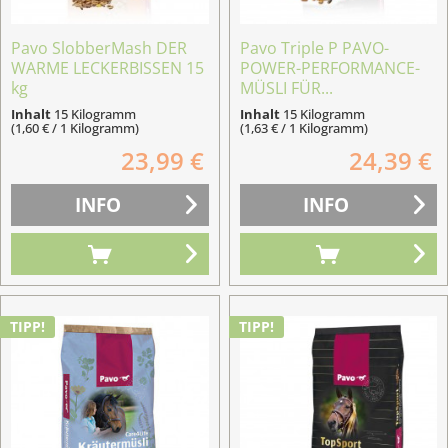
Pavo SlobberMash DER
Pavo Triple P PAVO-
WARME LECKERBISSEN 15
POWER-PERFORMANCE-
kg
MÜSLI FÜR...
Inhalt
15 Kilogramm
Inhalt
15 Kilogramm
(1,60 € / 1 Kilogramm)
(1,63 € / 1 Kilogramm)
23,99 €
24,39 €
INFO
INFO
TIPP!
TIPP!