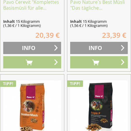
Pavo Cerevit "Komplettes
Pavo Nature´s Best Müsli
Basismüsli für alle...
"Das tägliche...
Inhalt
15 Kilogramm
Inhalt
15 Kilogramm
(1,36 € / 1 Kilogramm)
(1,56 € / 1 Kilogramm)
20,39 €
23,39 €
INFO
INFO
TIPP!
TIPP!