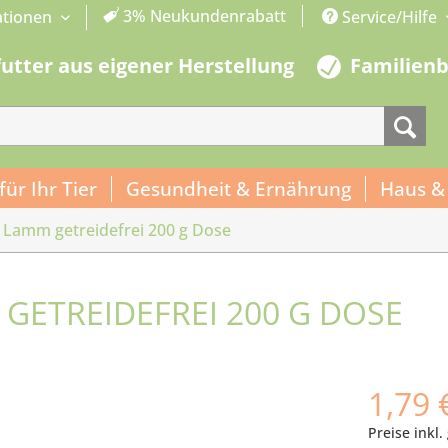
3% Neukundenrabatt
ationen
Service/Hilfe
futter aus eigener Herstellung
Familien
 für Ihr Tier
Gesundheit & Ernährung
Haus &
Lamm getreidefrei 200 g Dose
GETREIDEFREI 200 G DOSE
1,79 
Preise inkl.