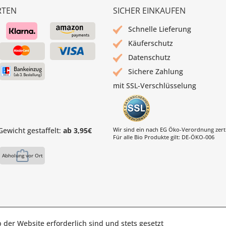
RTEN
SICHER EINKAUFEN
Schnelle Lieferung
Käuferschutz
Datenschutz
Sichere Zahlung
mit SSL-Verschlüsselung
ewicht gestaffelt:
ab 3,95€
Wir sind ein nach EG Öko-Verordnung zertif
Für alle Bio Produkte gilt: DE-ÖKO-006
Abholung vor Ort
 der Website erforderlich sind und stets gesetzt
s Mühle | Inhaber: Christof Paul e.K. | Westring 2 | 45659 Reckli