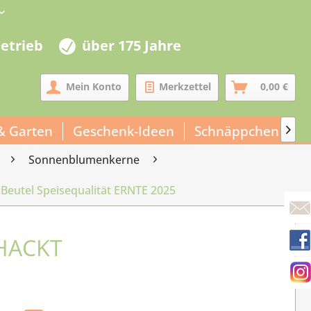
betrieb
über 175 Jahre
Mein Konto
Merkzettel
0,00 €
& Garten
Geschenk-Ideen
Schnäppchen
U

Sonnenblumenkerne
Beutel Speisequalität ERNTE 2025
HACKT