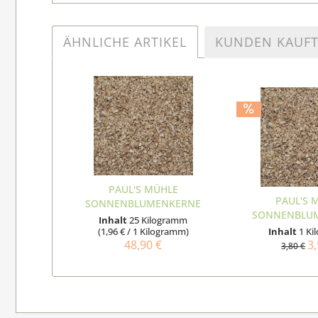
ÄHNLICHE ARTIKEL
KUNDEN KAUF
PAUL'S MÜHLE
PAUL'S 
SONNENBLUMENKERNE
SONNENBLU
GESCHÄLT GEHACKT...
Inhalt
25 Kilogramm
GESCHÄLT G
(1,96 € / 1 Kilogramm)
Inhalt
1 K
48,90 €
3,
3,80 €