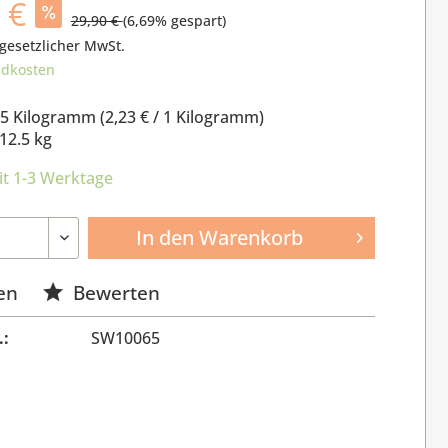
 €
29,90 €
(
6,69
% gespart)
 gesetzlicher MwSt.
ndkosten
.5 Kilogramm (
2,23 €
/ 1 Kilogramm)
12.5 kg
it 1-3 Werktage
In den
Warenkorb
en
Bewerten
.:
SW10065