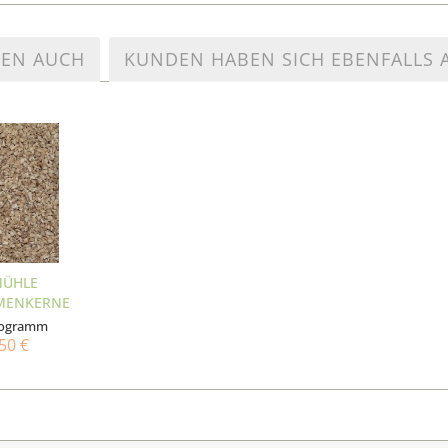
TEN AUCH
KUNDEN HABEN SICH EBENFALLS
MÜHLE
MENKERNE
EHACKT...
ilogramm
50 €