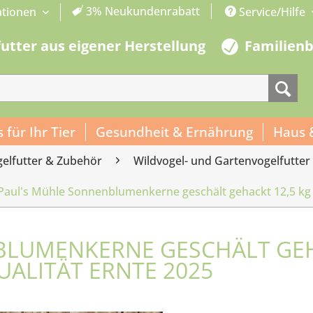
3% Neukundenrabatt
ationen
Service/Hilfe
futter aus eigener Herstellung
Familien
s für Ihr Tier
Gesundheit & Ernährung
Haus 
gelfutter & Zubehör
Wildvogel- und Gartenvogelfutter
Paul's Mühle Sonnenblumenkerne geschält gehackt 12,5 kg 
BLUMENKERNE GESCHÄLT GE
UALITÄT ERNTE 2025