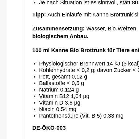
Je nach Situation ist es sinnvoll, stat
Tipp:
Auch Einläufe mit Kanne Brottrunk s
Zusammensetzung:
Wasser, Bio-Weizen, 
biologischem Anbau.
100 ml Kanne Bio Brottrunk für Tiere ent
Physiologischer Brennwert 14 kJ (3 kcal
Kohlenhydrate < 0,2 g;
davon Zucker < 
Fett, gesamt 0,12 g
Ballastoffe < 0,5 g
Natrium 0,124 g
Vitamin B12 1,04 µg
Vitamin D 3,5 µg
Niacin 0,54 mg
Pantothensäure (Vit. B 5) 0,33 mg
DE-ÖKO-003