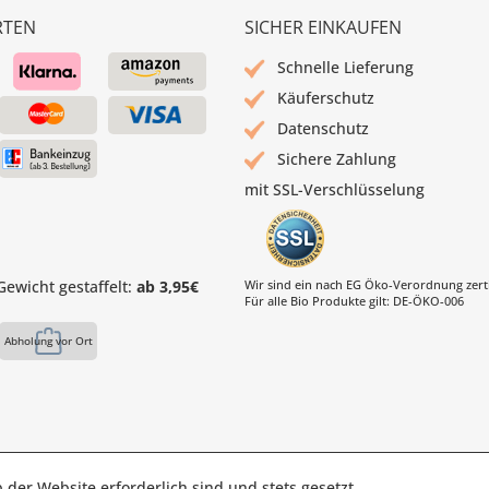
RTEN
SICHER EINKAUFEN
Schnelle Lieferung
Käuferschutz
Datenschutz
Sichere Zahlung
mit SSL-Verschlüsselung
ewicht gestaffelt:
ab 3,95€
Wir sind ein nach EG Öko-Verordnung zertif
Für alle Bio Produkte gilt: DE-ÖKO-006
Abholung vor Ort
 der Website erforderlich sind und stets gesetzt
s Mühle | Inhaber: Christof Paul e.K. | Westring 2 | 45659 Reckli