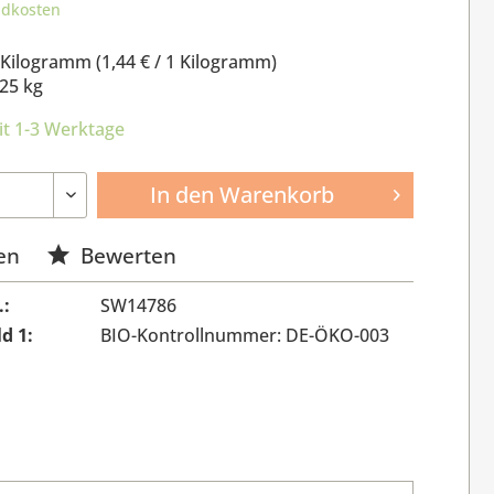
ndkosten
 Kilogramm (
1,44 €
/ 1 Kilogramm)
25 kg
it 1-3 Werktage
In den
Warenkorb
en
Bewerten
.:
SW14786
ld 1:
BIO-Kontrollnummer: DE-ÖKO-003