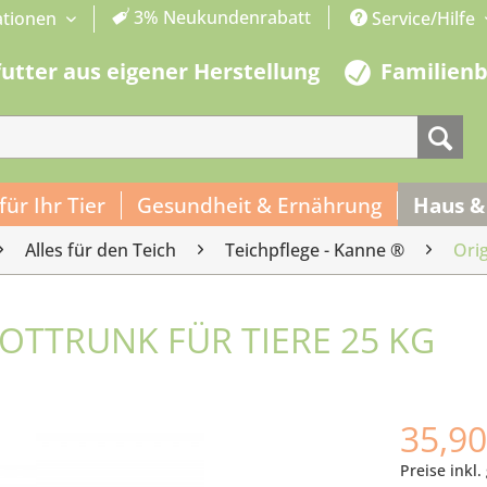
3% Neukundenrabatt
ationen
Service/Hilfe
futter aus eigener Herstellung
Familien
 für Ihr Tier
Gesundheit & Ernährung
Haus &
Alles für den Teich
Teichpflege - Kanne ®
Orig
OTTRUNK FÜR TIERE 25 KG
35,90
Preise inkl.