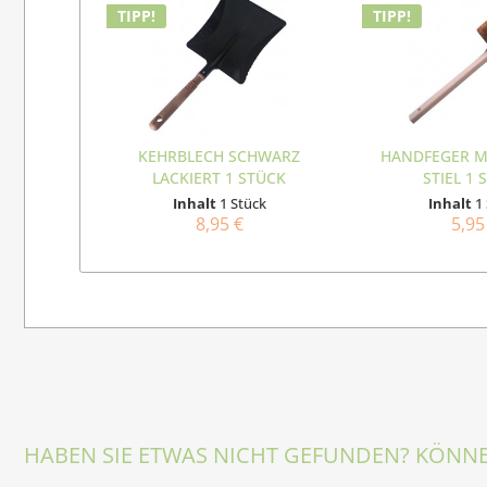
TIPP!
TIPP!
KEHRBLECH SCHWARZ
HANDFEGER M
LACKIERT 1 STÜCK
STIEL 1 
Inhalt
1 Stück
Inhalt
1
8,95 €
5,95
HABEN SIE ETWAS NICHT GEFUNDEN? KÖNNE