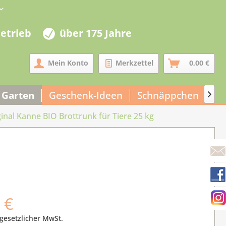
betrieb
über 175 Jahre
Mein Konto
Merkzettel
0,00 €
 Garten
Geschenk-Ideen
Schnäppchen
Un

inal Kanne BIO Brottrunk für Tiere 25 kg
 €
 gesetzlicher MwSt.