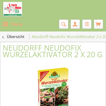
Menü
Übersicht
Neudorff Neudofix WurzelAktivator 2 x 2
NEUDORFF NEUDOFIX
WURZELAKTIVATOR 2 X 20 G