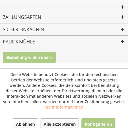
ZAHLUNGSARTEN
SICHER EINKAUFEN
PAUL´S MÜHLE
Bestellung widerrufen ›
Mailkontakt
Facebook
Instagram
© Paul's Mühle | Inhaber: Christof Paul e.K. | Westring 2 |
Diese Website benutzt Cookies, die für den technischen
45659 Recklinghausen
Betrieb der Website erforderlich sind und stets gesetzt
werden. Andere Cookies, die den Komfort bei Benutzung
Fax: 02361 -28831 | E-Mail: info@pauls-muehle.de
dieser Website erhöhen, der Direktwerbung dienen oder die
Interaktion mit anderen Websites und sozialen Netzwerken
vereinfachen sollen, werden nur mit Ihrer Zustimmung gesetzt.
Mehr Informationen
Ablehnen
Alle akzeptieren
Konfigurieren