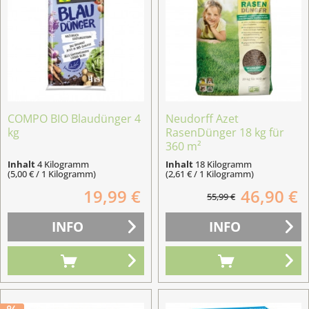
COMPO BIO Blaudünger 4
Neudorff Azet
kg
RasenDünger 18 kg für
360 m²
Inhalt
4 Kilogramm
Inhalt
18 Kilogramm
(5,00 € / 1 Kilogramm)
(2,61 € / 1 Kilogramm)
19,99 €
46,90 €
55,99 €
INFO
INFO