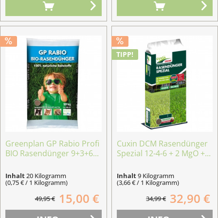
TIPP!
Greenplan GP Rabio Profi
Cuxin DCM Rasendünger
BIO Rasendünger 9+3+6...
Spezial 12-4-6 + 2 MgO +...
Inhalt
20 Kilogramm
Inhalt
9 Kilogramm
(0,75 € / 1 Kilogramm)
(3,66 € / 1 Kilogramm)
15,00 €
32,90 €
49,95 €
34,99 €