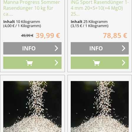
Manna Progress Sommer
iNG Sport Rasendünger 1-
Rasendünger 10 kg für
4 mm 20+5+10(+4 MgO)
ca....
25...
Inhalt
10 Kilogramm
Inhalt
25 Kilogramm
(4,00 € / 1 Kilogramm)
(3,15 € / 1 Kilogramm)
39,99 €
78,85 €
49,99 €
INFO
INFO