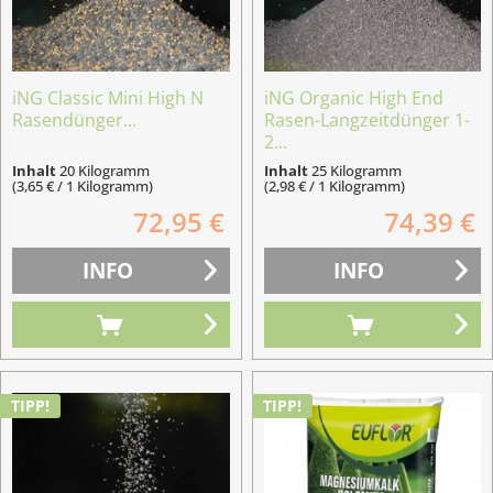
iNG Classic Mini High N
iNG Organic High End
Rasendünger...
Rasen-Langzeitdünger 1-
2...
Inhalt
20 Kilogramm
Inhalt
25 Kilogramm
(3,65 € / 1 Kilogramm)
(2,98 € / 1 Kilogramm)
72,95 €
74,39 €
INFO
INFO
TIPP!
TIPP!