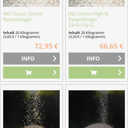
iNG Classic Starter
iNG Classic High N
Rasendünger...
Rasendünger
23+5+10(+2...
Inhalt
20 Kilogramm
Inhalt
20 Kilogramm
(3,65 € / 1 Kilogramm)
(3,33 € / 1 Kilogramm)
72,95 €
66,65 €
INFO
INFO