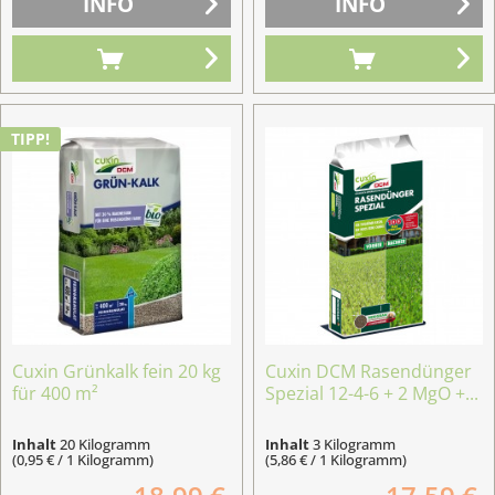
INFO
INFO
TIPP!
Cuxin Grünkalk fein 20 kg
Cuxin DCM Rasendünger
für 400 m²
Spezial 12-4-6 + 2 MgO +...
Inhalt
20 Kilogramm
Inhalt
3 Kilogramm
(0,95 € / 1 Kilogramm)
(5,86 € / 1 Kilogramm)