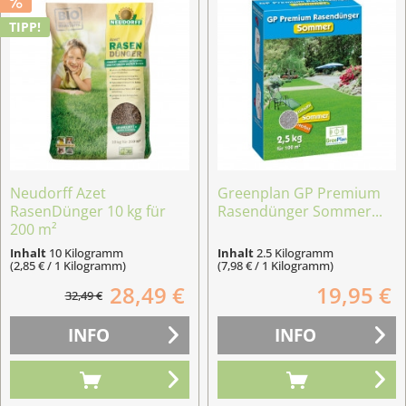
TIPP!
Neudorff Azet
Greenplan GP Premium
RasenDünger 10 kg für
Rasendünger Sommer...
200 m²
Inhalt
10 Kilogramm
Inhalt
2.5 Kilogramm
(2,85 € / 1 Kilogramm)
(7,98 € / 1 Kilogramm)
28,49 €
19,95 €
32,49 €
INFO
INFO