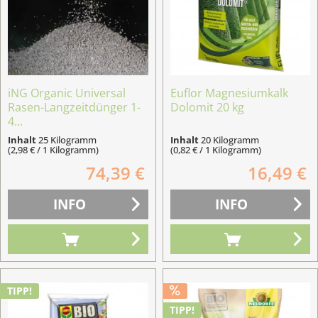
iNG Organic Universal
Euflor Magnesiumkalk
Rasen-Langzeitdünger 1-
Dolomit 20 kg
4...
Inhalt
25 Kilogramm
Inhalt
20 Kilogramm
(2,98 € / 1 Kilogramm)
(0,82 € / 1 Kilogramm)
74,39 €
16,49 €
INFO
INFO
TIPP!
TIPP!