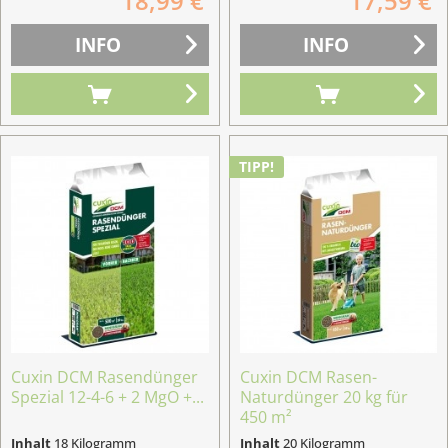
18,99 €
17,59 €
INFO
INFO
TIPP!
Cuxin DCM Rasendünger
Cuxin DCM Rasen-
Spezial 12-4-6 + 2 MgO +...
Naturdünger 20 kg für
450 m²
Inhalt
18 Kilogramm
Inhalt
20 Kilogramm