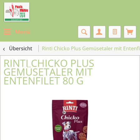
Menü
Übersicht
Rinti Chicko Plus Gemüsetaler mit Entenfi
RINTI CHICKO PLUS
GEMÜSETALER MIT
ENTENFILET 80 G