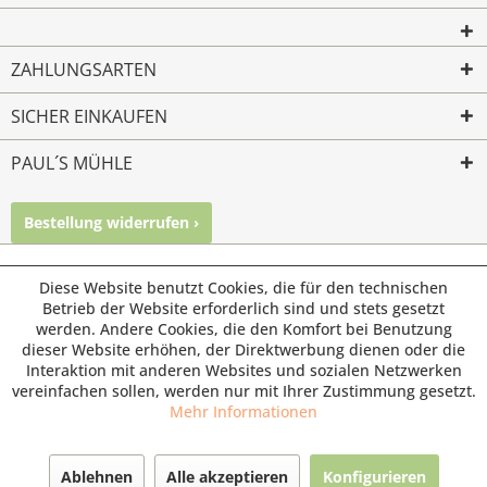
ZAHLUNGSARTEN
SICHER EINKAUFEN
PAUL´S MÜHLE
Bestellung widerrufen ›
Mailkontakt
Facebook
Instagram
© Paul's Mühle | Inhaber: Christof Paul e.K. | Westring 2 |
Diese Website benutzt Cookies, die für den technischen
45659 Recklinghausen
Betrieb der Website erforderlich sind und stets gesetzt
werden. Andere Cookies, die den Komfort bei Benutzung
Fax: 02361 -28831 | E-Mail: info@pauls-muehle.de
dieser Website erhöhen, der Direktwerbung dienen oder die
Interaktion mit anderen Websites und sozialen Netzwerken
vereinfachen sollen, werden nur mit Ihrer Zustimmung gesetzt.
Mehr Informationen
Ablehnen
Alle akzeptieren
Konfigurieren