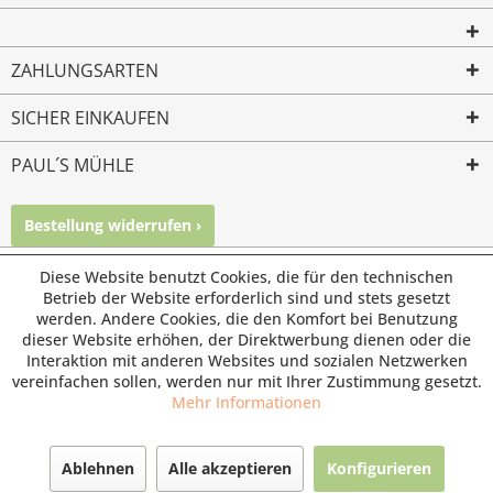
ZAHLUNGSARTEN
SICHER EINKAUFEN
PAUL´S MÜHLE
Bestellung widerrufen ›
Mailkontakt
Facebook
Instagram
Diese Website benutzt Cookies, die für den technischen
© Paul's Mühle | Inhaber: Christof Paul e.K. | Westring 2 |
Betrieb der Website erforderlich sind und stets gesetzt
45659 Recklinghausen
werden. Andere Cookies, die den Komfort bei Benutzung
Fax: 02361 -28831 | E-Mail: info@pauls-muehle.de
dieser Website erhöhen, der Direktwerbung dienen oder die
Interaktion mit anderen Websites und sozialen Netzwerken
vereinfachen sollen, werden nur mit Ihrer Zustimmung gesetzt.
Mehr Informationen
Ablehnen
Alle akzeptieren
Konfigurieren