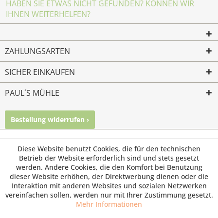
HABEN SIE ETWAS NICHT GEFUNDEN? KÖNNEN WIR
IHNEN WEITERHELFEN?
ZAHLUNGSARTEN
SICHER EINKAUFEN
PAUL´S MÜHLE
Bestellung widerrufen ›
Mailkontakt
Facebook
Instagram
© Paul's Mühle | Inhaber: Christof Paul e.K. | Westring 2 |
Diese Website benutzt Cookies, die für den technischen
45659 Recklinghausen
Betrieb der Website erforderlich sind und stets gesetzt
werden. Andere Cookies, die den Komfort bei Benutzung
Fax: 02361 -28831 | E-Mail: info@pauls-muehle.de
dieser Website erhöhen, der Direktwerbung dienen oder die
Interaktion mit anderen Websites und sozialen Netzwerken
vereinfachen sollen, werden nur mit Ihrer Zustimmung gesetzt.
Mehr Informationen