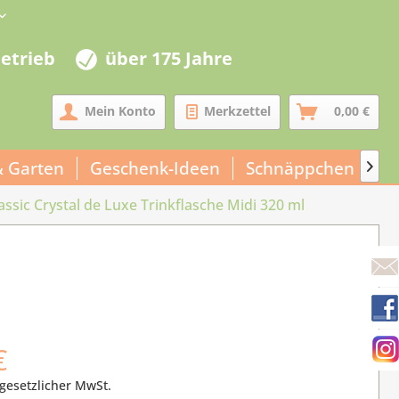
betrieb
über 175 Jahre
Mein Konto
Merkzettel
0,00 €
& Garten
Geschenk-Ideen
Schnäppchen
Un

assic Crystal de Luxe Trinkflasche Midi 320 ml
€
 gesetzlicher MwSt.