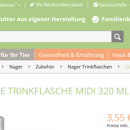
3% Neukundenrabatt
ationen
Service/Hilfe
futter aus eigener Herstellung
Familien
 für Ihr Tier
Gesundheit & Ernährung
Haus 
Nager
Zubehör
Nager Trinkflaschen
Cl
XE TRINKFLASCHE MIDI 320 ML
3,55 
Preise inkl.