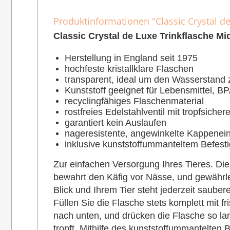
Produktinformationen "Classic Crystal de
Classic Crystal de Luxe Trinkflasche Mi
Herstellung in England seit 1975
hochfeste kristallklare Flaschen
transparent, ideal um den Wasserstand z
Kunststoff geeignet für Lebensmittel, BPA
recyclingfähiges Flaschenmaterial
rostfreies Edelstahlventil mit tropfsiche
garantiert kein Auslaufen
nageresistente, angewinkelte Kappenein
inklusive kunststoffummanteltem Befest
Zur einfachen Versorgung Ihres Tieres. Die
bewahrt den Käfig vor Nässe, und gewährle
Blick und Ihrem Tier steht jederzeit saube
Füllen Sie die Flasche stets komplett mit 
nach unten, und drücken die Flasche so la
tropft. Mithilfe des kunststoffummantelte