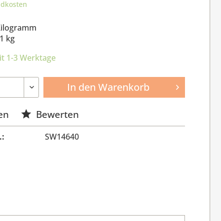
ndkosten
Kilogramm
1 kg
it 1-3 Werktage
In den
Warenkorb
en
Bewerten
.:
SW14640