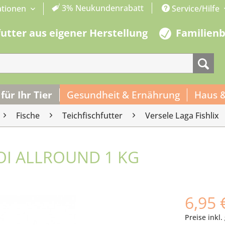
3% Neukundenrabatt
ationen
Service/Hilfe
futter aus eigener Herstellung
Familien
 für Ihr Tier
Gesundheit & Ernährung
Haus 
Fische
Teichfischfutter
Versele Laga Fishlix
KOI ALLROUND 1 KG
6,95 
Preise inkl.