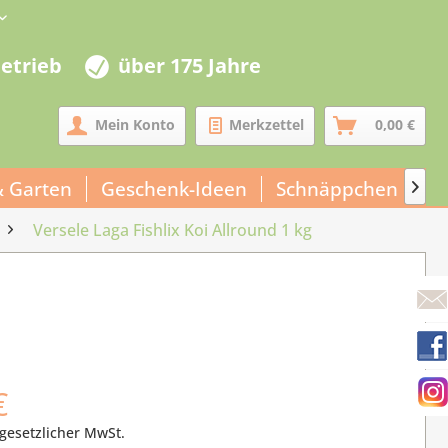
betrieb
über 175 Jahre
Mein Konto
Merkzettel
0,00 €
& Garten
Geschenk-Ideen
Schnäppchen
Un

Versele Laga Fishlix Koi Allround 1 kg
€
 gesetzlicher MwSt.